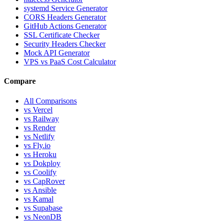
systemd Service Generator
CORS Headers Generator
GitHub Actions Generator
SSL Certificate Checker
Security Headers Checker
Mock API Generator
VPS vs PaaS Cost Calculator
Compare
All Comparisons
vs Vercel
vs Railway
vs Render
vs Netlify
vs Fly.io
vs Heroku
vs Dokploy
vs Coolify
vs CapRover
vs Ansible
vs Kamal
vs Supabase
vs NeonDB