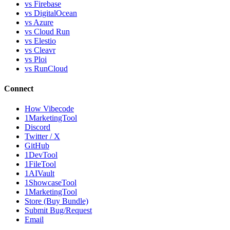
vs Firebase
vs DigitalOcean
vs Azure
vs Cloud Run
vs Elestio
vs Cleavr
vs Ploi
vs RunCloud
Connect
How Vibecode
1MarketingTool
Discord
Twitter / X
GitHub
1DevTool
1FileTool
1AIVault
1ShowcaseTool
1MarketingTool
Store (Buy Bundle)
Submit Bug/Request
Email