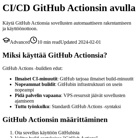
CI/CD GitHub Actionsin avulla
Käytä GitHub Actionsia sovellusten automaattiseen rakentamiseen
ja käyttöönottoon.
Advanced
10 min
read
Updated
2024-02-01
Miksi käyttää GitHub Actionsia?
GitHub Actions -buildien edut:
Ilmaiset CI-minuutit
: GitHub tarjoaa ilmaiset build-minuutit
Nopeammat buildit
: GitHubin infrastruktuuri on usein
nopeampi
Pidä palvelin vapaana
: VPS-resurssit jäävät sovellusten
ajamiseen
Tuttu työnkulku
: Standardi GitHub Actions -syntaksi
GitHub Actionsin määrittäminen
Ota sovellus käyttöön GitHubista