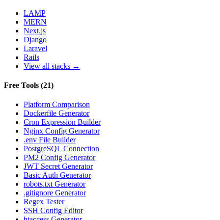
LAMP
MERN
Next.js
Django
Laravel
Rails
View all stacks →
Free Tools
(
21
)
Platform Comparison
Dockerfile Generator
Cron Expression Builder
Nginx Config Generator
.env File Builder
PostgreSQL Connection
PM2 Config Generator
JWT Secret Generator
Basic Auth Generator
robots.txt Generator
.gitignore Generator
Regex Tester
SSH Config Editor
htaccess Generator