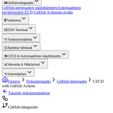
🔀
GitHub-integraatio
GitHub-integraation määrittäminen
Automaattinen
käyttöönotto
CI/CD GitHub Actionsin avulla
🔒
Tietoturva
⌨️
SSH Terminal
📂
Tiedostonhallinta
⏰
Ajoitetut tehtävät
🔄
CI/CD & Automaattinen käyttöönotto
📊
Valvonta & Hälytykset
🔧
Vianmääritys
Etusivu
Dokumentaatio
GitHub-integraatio
CI/CD
with GitHub Actions
Takaisin dokumentaatioon
GitHub-integraatio