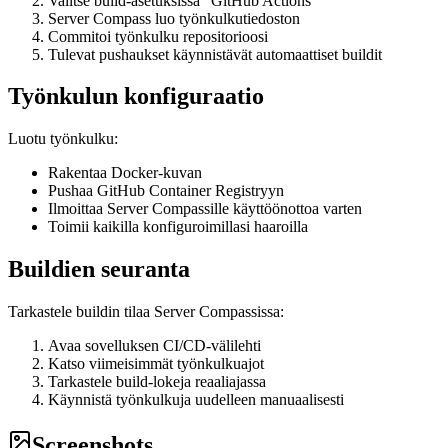
Valitse build-asetuksissa "GitHub Actions"
Server Compass luo työnkulkutiedoston
Commitoi työnkulku repositorioosi
Tulevat pushaukset käynnistävät automaattiset buildit
Työnkulun konfiguraatio
Luotu työnkulku:
Rakentaa Docker-kuvan
Pushaa GitHub Container Registryyn
Ilmoittaa Server Compassille käyttöönottoa varten
Toimii kaikilla konfiguroimillasi haaroilla
Buildien seuranta
Tarkastele buildin tilaa Server Compassissa:
Avaa sovelluksen CI/CD-välilehti
Katso viimeisimmät työnkulkuajot
Tarkastele build-lokeja reaaliajassa
Käynnistä työnkulkuja uudelleen manuaalisesti
Screenshots