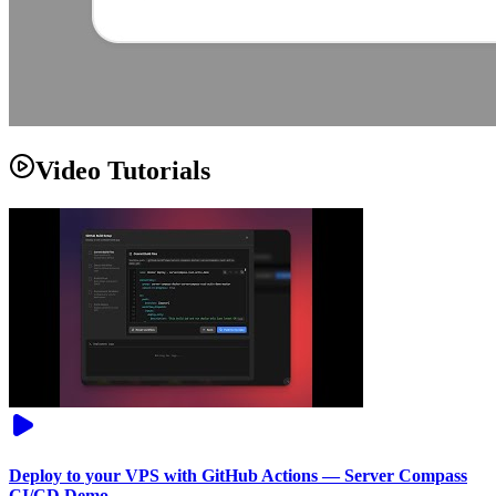
Video Tutorials
Deploy to your VPS with GitHub Actions — Server Compass
CI/CD Demo