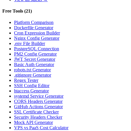
Free Tools
(
21
)
Platform Comparison
Dockerfile Generator
Cron Expression Builder
Nginx Config Generator
.env File Builder
PostgreSQL Connection
PM2 Config Generator
JWT Secret Generator
Basic Auth Generator
robots.txt Generator
.gitignore Generator
Regex Tester
SSH Config Editor
htaccess Generator
systemd Service Generator
CORS Headers Generator
GitHub Actions Generator
SSL Certificate Checker
Security Headers Checker
Mock API Generator
VPS vs PaaS Cost Calculator