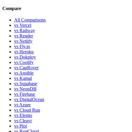
Compare
All Comparisons
vs Vercel
vs Railway
vs Render
vs Netlify
vs Fly.io
vs Heroku
vs Dokploy
vs Coolify
vs CapRover
vs Ansible
vs Kamal
vs Supabase
vs NeonDB
vs Firebase
vs DigitalOcean
vs Azure
vs Cloud Run
vs Elestio
vs Cleavr
vs Ploi
vs RunCloud