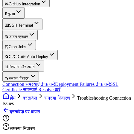
🔀
GitHub Integration
🔒
सुरक्षा
⌨️
SSH Terminal
📂
फ़ाइल प्रबंधन
⏰
Cron Jobs
🔄
CI/CD और Auto-Deploy
📊
निगरानी और अलर्ट
🔧
समस्या निवारण
Connection समस्याएं ठीक करें
Deployment Failures ठीक करें
SSL
Certificate समस्याएं Resolve करें
होम
दस्तावेज़
समस्या निवारण
Troubleshooting Connection
Issues
दस्तावेज़ पर वापस
समस्या निवारण