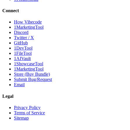
Connect
How Vibecode
1MarketingTool
Discord
Twitter / X
GitHub
1DevTool
1FileTool
1AIVault
1ShowcaseTool
1MarketingTool
Store (Buy Bundle)
Submit Bug/Request
Email
Legal
Privacy Policy
Terms of Service
Sitemap