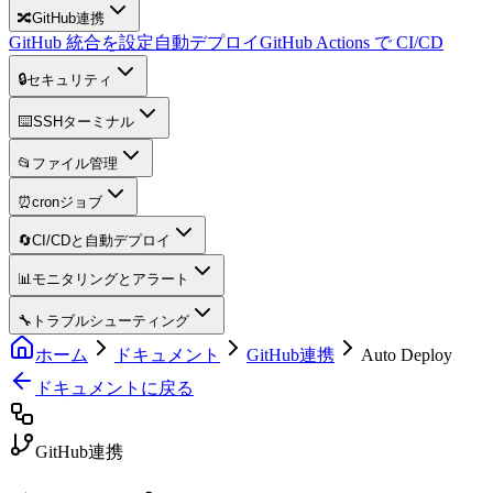
🔀
GitHub連携
GitHub 統合を設定
自動デプロイ
GitHub Actions で CI/CD
🔒
セキュリティ
⌨️
SSHターミナル
📂
ファイル管理
⏰
cronジョブ
🔄
CI/CDと自動デプロイ
📊
モニタリングとアラート
🔧
トラブルシューティング
ホーム
ドキュメント
GitHub連携
Auto Deploy
ドキュメントに戻る
GitHub連携