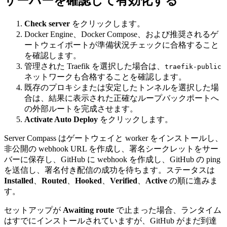
サーバーを確認して有効化する
Check server
をクリックします。
Docker Engine、Docker Compose、および推奨されるゲ
ートウェイポートが準備状況チェックに合格すること
を確認します。
管理された Traefik を選択した場合は、
traefik-public
ネットワークも合格することを確認します。
既存のプロキシまたは安定したトンネルを選択した場
合は、結果に表示された正確なループバックポートへ
の外部ルートを完成させます。
Activate Auto Deploy
をクリックします。
Server Compass はゲートウェイと worker をインストールし、
非公開の webhook URL を作成し、署名シークレットをサー
バーに保存し、GitHub に webhook を作成し、GitHub の ping
を送信し、署名付き配信の成功を待ちます。ステータスは
Installed
、
Routed
、
Hooked
、
Verified
、
Active
の順に進みま
す。
セットアップが
Awaiting route
で止まった場合、ランタイム
はすでにインストールされていますが、GitHub がまだ到達