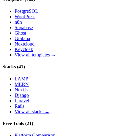
PostgreSQL
WordPress
n8n
Supabase
Ghost
Grafana
Nextcloud
Keycloak
View all templates →
Stacks
(
41
)
LAMP
MERN
Next.js
Django
Laravel
Rails
View all stacks →
Free Tools
(
21
)
Platform Comparison