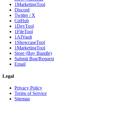
1MarketingTool
Discord
Twitter / X
GitHub
1DevTool
1FileTool
1AIVault
1ShowcaseTool
1MarketingTool
Store (Buy Bundle)
Submit Bug/Request
Email
Legal
Privacy Policy
Terms of Service
Sitemap