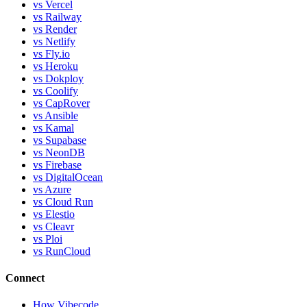
vs Vercel
vs Railway
vs Render
vs Netlify
vs Fly.io
vs Heroku
vs Dokploy
vs Coolify
vs CapRover
vs Ansible
vs Kamal
vs Supabase
vs NeonDB
vs Firebase
vs DigitalOcean
vs Azure
vs Cloud Run
vs Elestio
vs Cleavr
vs Ploi
vs RunCloud
Connect
How Vibecode