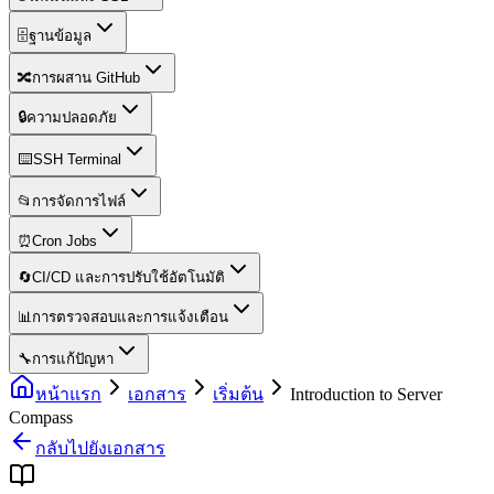
🗄️
ฐานข้อมูล
🔀
การผสาน GitHub
🔒
ความปลอดภัย
⌨️
SSH Terminal
📂
การจัดการไฟล์
⏰
Cron Jobs
🔄
CI/CD และการปรับใช้อัตโนมัติ
📊
การตรวจสอบและการแจ้งเตือน
🔧
การแก้ปัญหา
หน้าแรก
เอกสาร
เริ่มต้น
Introduction to Server
Compass
กลับไปยังเอกสาร