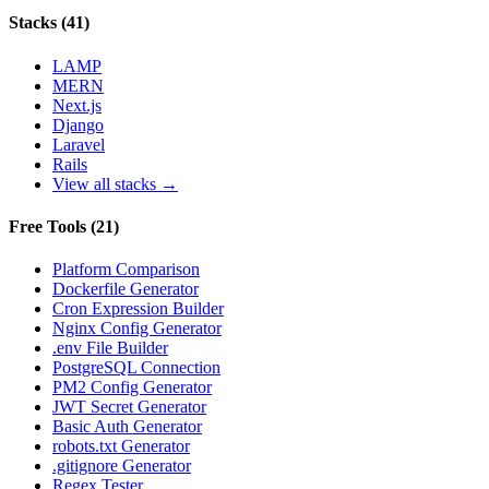
Stacks
(
41
)
LAMP
MERN
Next.js
Django
Laravel
Rails
View all stacks →
Free Tools
(
21
)
Platform Comparison
Dockerfile Generator
Cron Expression Builder
Nginx Config Generator
.env File Builder
PostgreSQL Connection
PM2 Config Generator
JWT Secret Generator
Basic Auth Generator
robots.txt Generator
.gitignore Generator
Regex Tester