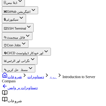
🗄️
ڈیٹا بیس
🔀
GitHub انٹیگریشن
🔒
سیکیورٹی
⌨️
SSH Terminal
📂
فائل مینجمنٹ
⏰
Cron Jobs
🔄
CI/CD اور خودکار ڈیپلوئمنٹ
📊
نگرانی اور الرٹس
🔧
مسئلہ حل کریں
شروعات
دستاویزات
ہوم
Introduction to Server
Compass
دستاویزات پر واپس
شروعات