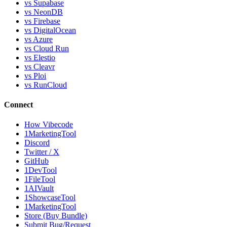
vs Supabase
vs NeonDB
vs Firebase
vs DigitalOcean
vs Azure
vs Cloud Run
vs Elestio
vs Cleavr
vs Ploi
vs RunCloud
Connect
How Vibecode
1MarketingTool
Discord
Twitter / X
GitHub
1DevTool
1FileTool
1AIVault
1ShowcaseTool
1MarketingTool
Store (Buy Bundle)
Submit Bug/Request