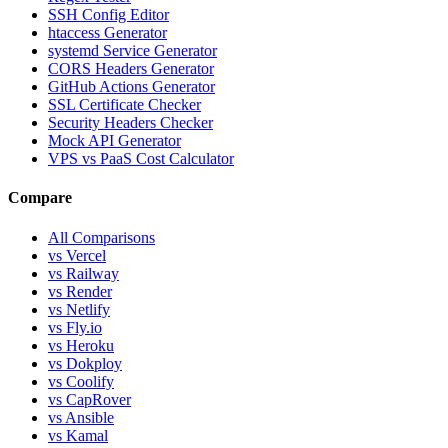
SSH Config Editor
htaccess Generator
systemd Service Generator
CORS Headers Generator
GitHub Actions Generator
SSL Certificate Checker
Security Headers Checker
Mock API Generator
VPS vs PaaS Cost Calculator
Compare
All Comparisons
vs Vercel
vs Railway
vs Render
vs Netlify
vs Fly.io
vs Heroku
vs Dokploy
vs Coolify
vs CapRover
vs Ansible
vs Kamal