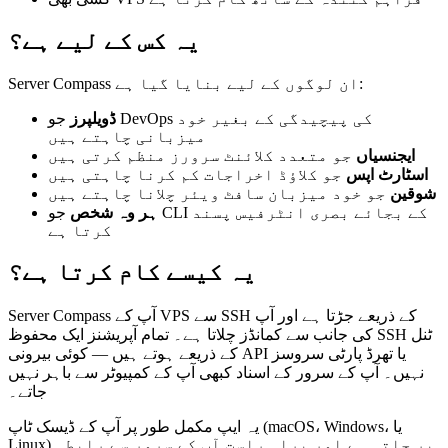
یہ کس کے لیے ہے؟
Server Compass ان لوگوں کے لیے بنایا گیا ہے:
ڈویلپرز
جو DevOps کی پیچیدگی کے بغیر خود
میزبانی چاہتے ہیں
ایجنسیاں
جو متعدد کلائنٹ سرورز منظم کرتی ہیں
اسٹارٹ اپس
جو کلاؤڈ اخراجات کم کرنا چاہتی ہیں
شوقین
جو خود میزبان سافٹ ویئر چلانا چاہتے ہیں
ہر وہ شخص
جو CLI کے بجائے بصری انٹرفیس پسند
کرتا ہے
یہ کیسے کام کرتا ہے؟
Server Compass آپ کے VPS سے SSH کے ذریعے جڑتا ہے اور آپ
کی جانب سے کمانڈز چلاتا ہے۔ تمام آپریشنز ایک محفوظ SSH ٹنل
کے ذریعے ہوتے ہیں — کوئی بیرونی API یا تھرڈ پارٹی سروسز
نہیں۔ آپ کے سرور کے اسناد کبھی آپ کے کمپیوٹر سے باہر نہیں
جاتے۔
یہ ایپ مکمل طور پر آپ کے ڈیسک ٹاپ (macOS، Windows، یا
Linux) پر چلتی ہے اور براہ راست آپ کے سرور سے رابطہ