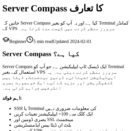
Server Compass کا تعارف
جانیں کہ Server Compass کیا ہے اور یہ آپ کو بغیر Terminal کمانڈز
کے VPS سرورز منظم کرنے میں کیسے مدد کرتا ہے۔
Beginner
5 min
read
Updated
2024-02-01
Server Compass کیا ہے؟
Server Compass ایک ڈیسک ٹاپ ایپلیکیشن ہے جو آپ کو Terminal
استعمال کیے بغیر VPS سرورز منظم کرنے دیتی ہے۔ یہ
ایپلیکیشن تعیناتی، ڈومین مینجمنٹ، ڈیٹا بیس
کنفیگریشن اور مزید کے لیے ایک خوبصورت بصری
انٹرفیس فراہم کرتی ہے۔
اہم فوائد:
SSH یا Terminal کی معلومات ضروری نہیں
ایک کلک سے 100+ ایپلیکیشنز تعینات کریں
بصری ڈومین اور SSL مینجمنٹ
بلٹ ان ڈیٹا بیس ایڈمنسٹریشن
کسی بھی VPS فراہم کنندہ کے ساتھ کام کرتا ہے