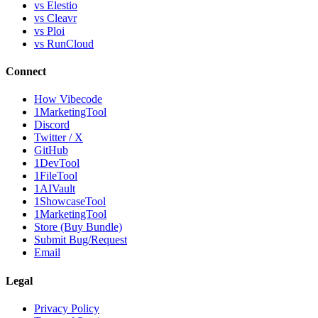
vs Elestio
vs Cleavr
vs Ploi
vs RunCloud
Connect
How Vibecode
1MarketingTool
Discord
Twitter / X
GitHub
1DevTool
1FileTool
1AIVault
1ShowcaseTool
1MarketingTool
Store (Buy Bundle)
Submit Bug/Request
Email
Legal
Privacy Policy