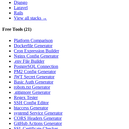
Django
Laravel
Rails
View all stacks →
Free Tools
(
21
)
Platform Comparison
Dockerfile Generator
Cron Expression Builder
Nginx Config Generator
.env File Builder
PostgreSQL Connection
PM2 Config Generator
JWT Secret Generator
Basic Auth Generator
robots.txt Generator
.gitignore Generator
Regex Tester
SSH Config Editor
htaccess Generator
systemd Service Generator
CORS Headers Generator
GitHub Actions Generator
SSL Certificate Checker