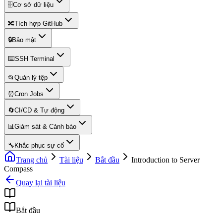
🗄️
Cơ sở dữ liệu
🔀
Tích hợp GitHub
🔒
Bảo mật
⌨️
SSH Terminal
📂
Quản lý tệp
⏰
Cron Jobs
🔄
CI/CD & Tự động
📊
Giám sát & Cảnh báo
🔧
Khắc phục sự cố
Trang chủ
Tài liệu
Bắt đầu
Introduction to Server
Compass
Quay lại tài liệu
Bắt đầu