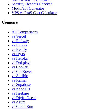
Security Headers Checker
Mock API Generator
VPS vs PaaS Cost Calculator
Compare
All Comparisons
vs Vercel
vs Railway
vs Render
vs Netlify
vs Fly.io
vs Heroku
vs Dokploy
vs Coolify
vs CapRover
vs Ansible
vs Kamal
vs Supabase
vs NeonDB
vs Firebase
vs DigitalOcean
vs Azure
vs Cloud Run