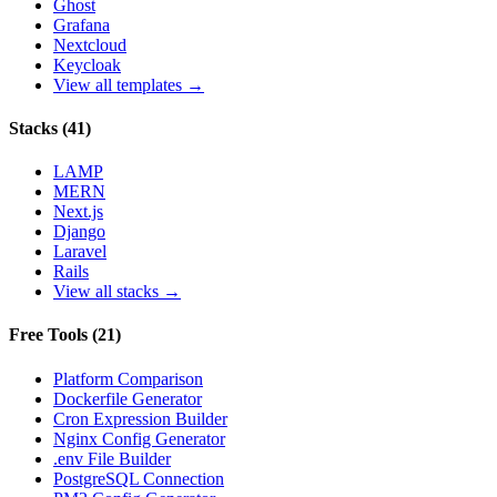
Ghost
Grafana
Nextcloud
Keycloak
View all templates →
Stacks
(
41
)
LAMP
MERN
Next.js
Django
Laravel
Rails
View all stacks →
Free Tools
(
21
)
Platform Comparison
Dockerfile Generator
Cron Expression Builder
Nginx Config Generator
.env File Builder
PostgreSQL Connection