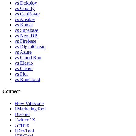
vs Dokploy
vs Coolify
vs CapRover
vs Ansible
vs Kamal
vs Supabase
vs NeonDB
vs Firebase
vs DigitalOcean
vs Azure
vs Cloud Run
vs Elestio
vs Cleavr
vs Ploi
vs RunCloud
Connect
How Vibecode
1MarketingTool
Discord
Twitter / X
GitHub
1DevTool