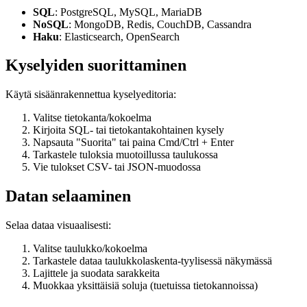
SQL
: PostgreSQL, MySQL, MariaDB
NoSQL
: MongoDB, Redis, CouchDB, Cassandra
Haku
: Elasticsearch, OpenSearch
Kyselyiden suorittaminen
Käytä sisäänrakennettua kyselyeditoria:
Valitse tietokanta/kokoelma
Kirjoita SQL- tai tietokantakohtainen kysely
Napsauta "Suorita" tai paina Cmd/Ctrl + Enter
Tarkastele tuloksia muotoillussa taulukossa
Vie tulokset CSV- tai JSON-muodossa
Datan selaaminen
Selaa dataa visuaalisesti:
Valitse taulukko/kokoelma
Tarkastele dataa taulukkolaskenta-tyylisessä näkymässä
Lajittele ja suodata sarakkeita
Muokkaa yksittäisiä soluja (tuetuissa tietokannoissa)