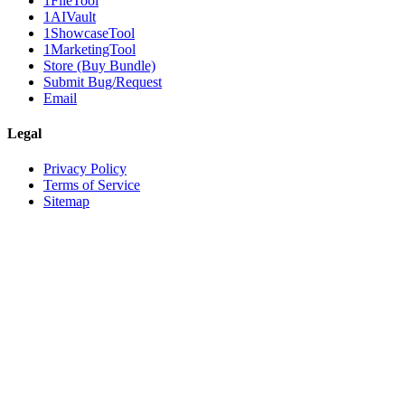
1FileTool
1AIVault
1ShowcaseTool
1MarketingTool
Store (Buy Bundle)
Submit Bug/Request
Email
Legal
Privacy Policy
Terms of Service
Sitemap