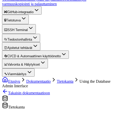
varmuuskopiointi ja palauttaminen
🔀
GitHub-integraatio
🔒
Tietoturva
⌨️
SSH Terminal
📂
Tiedostonhallinta
⏰
Ajoitetut tehtävät
🔄
CI/CD & Automaattinen käyttöönotto
📊
Valvonta & Hälytykset
🔧
Vianmääritys
Etusivu
Dokumentaatio
Tietokanta
Using the Database
Admin Interface
Takaisin dokumentaatioon
Tietokanta