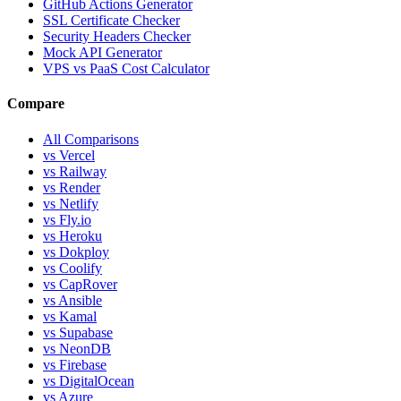
GitHub Actions Generator
SSL Certificate Checker
Security Headers Checker
Mock API Generator
VPS vs PaaS Cost Calculator
Compare
All Comparisons
vs Vercel
vs Railway
vs Render
vs Netlify
vs Fly.io
vs Heroku
vs Dokploy
vs Coolify
vs CapRover
vs Ansible
vs Kamal
vs Supabase
vs NeonDB
vs Firebase
vs DigitalOcean
vs Azure