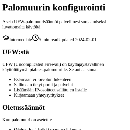
Palomuurin konfigurointi
Aseta UFW-palomuurisäännöt palvelimesi suojaamiseksi
luvattomalta käytöltä.
Intermediate
5 min
read
Updated
2024-02-01
UFW:stä
UFW (Uncomplicated Firewall) on käyttäjäystävällinen
käyttöliittymä iptables-palomuurille. Se auttaa sinua:
Estämään ei-toivotun liikenteen
Sallimaan tietyt portit ja palvelut
Lisäämään IP-osoitteet sallittujen listalle
Kirjaamaan yhteysyritykset
Oletussäännöt
Kun palomuuri on asetettu:
Oletus
: Estä kaikki saapuva liikenne