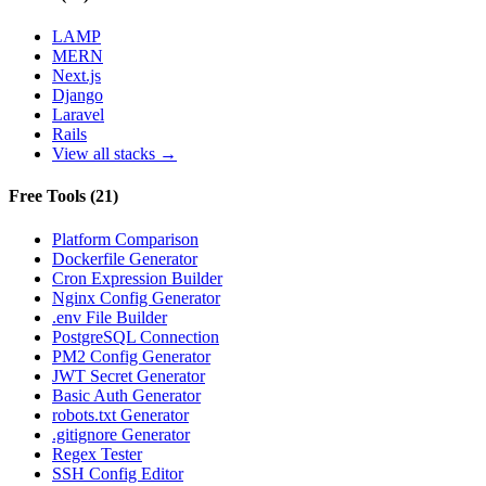
LAMP
MERN
Next.js
Django
Laravel
Rails
View all stacks →
Free Tools
(
21
)
Platform Comparison
Dockerfile Generator
Cron Expression Builder
Nginx Config Generator
.env File Builder
PostgreSQL Connection
PM2 Config Generator
JWT Secret Generator
Basic Auth Generator
robots.txt Generator
.gitignore Generator
Regex Tester
SSH Config Editor