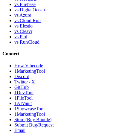
vs Firebase
vs DigitalOcean
vs Azure
vs Cloud Run
vs Elestio
vs Cleavr
vs Ploi
vs RunCloud
Connect
How Vibecode
1MarketingTool
Discord
Twitter / X
GitHub
1DevTool
1FileTool
1AIVault
1ShowcaseTool
1MarketingTool
Store (Buy Bundle)
Submit Bug/Request
Email