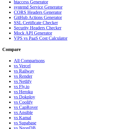
htaccess Generator
systemd Service Generator
CORS Headers Generator
GitHub Actions Generator
SSL Certificate Checker
Security Headers Checker
Mock API Generator
VPS vs PaaS Cost Calculator
Compare
All Comparisons
vs Vercel
vs Railway
vs Render
vs Netlify
vs Fly.io
vs Heroku
vs Dokploy
vs Coolify
vs CapRover
vs Ansible
vs Kamal
vs Supabase
vs NeonDB