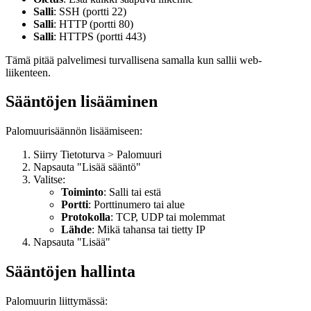
Salli
: SSH (portti 22)
Salli
: HTTP (portti 80)
Salli
: HTTPS (portti 443)
Tämä pitää palvelimesi turvallisena samalla kun sallii web-
liikenteen.
Sääntöjen lisääminen
Palomuurisäännön lisäämiseen:
Siirry Tietoturva > Palomuuri
Napsauta "Lisää sääntö"
Valitse:
Toiminto
: Salli tai estä
Portti
: Porttinumero tai alue
Protokolla
: TCP, UDP tai molemmat
Lähde
: Mikä tahansa tai tietty IP
Napsauta "Lisää"
Sääntöjen hallinta
Palomuurin liittymässä: