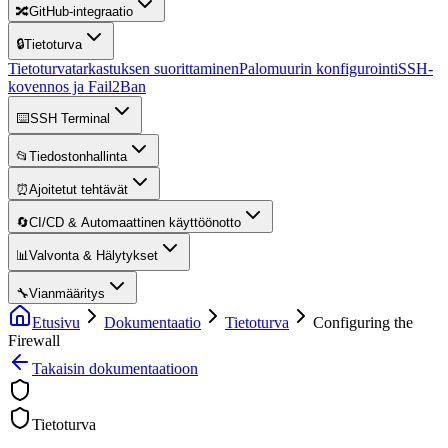
🔀
GitHub-integraatio
🔒
Tietoturva
Tietoturvatarkastuksen suorittaminen
Palomuurin konfigurointi
SSH-
kovennos ja Fail2Ban
⌨️
SSH Terminal
📂
Tiedostonhallinta
⏰
Ajoitetut tehtävät
🔄
CI/CD & Automaattinen käyttöönotto
📊
Valvonta & Hälytykset
🔧
Vianmääritys
Etusivu
Dokumentaatio
Tietoturva
Configuring the
Firewall
Takaisin dokumentaatioon
Tietoturva