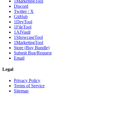
1MarketingTool
Discord
Twitter / X
GitHub
1DevTool
1FileTool
1AIVault
1ShowcaseTool
1MarketingTool
Store (Buy Bundle)
Submit Bug/Request
Email
Legal
Privacy Policy
Terms of Service
Sitemap