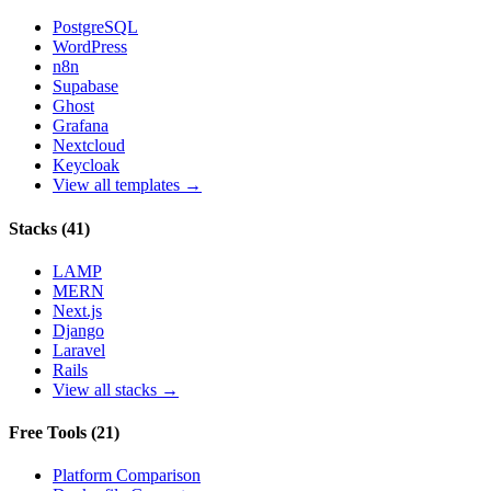
PostgreSQL
WordPress
n8n
Supabase
Ghost
Grafana
Nextcloud
Keycloak
View all templates →
Stacks
(
41
)
LAMP
MERN
Next.js
Django
Laravel
Rails
View all stacks →
Free Tools
(
21
)
Platform Comparison