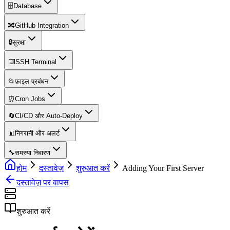
🗄️
Database
🔀
GitHub Integration
🔒
सुरक्षा
⌨️
SSH Terminal
📂
फ़ाइल प्रबंधन
⏰
Cron Jobs
🔄
CI/CD और Auto-Deploy
📊
निगरानी और अलर्ट
🔧
समस्या निवारण
होम
दस्तावेज़
शुरुआत करें
Adding Your First Server
दस्तावेज़ पर वापस
शुरुआत करें