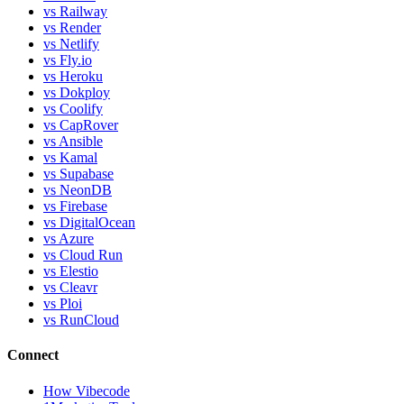
vs Railway
vs Render
vs Netlify
vs Fly.io
vs Heroku
vs Dokploy
vs Coolify
vs CapRover
vs Ansible
vs Kamal
vs Supabase
vs NeonDB
vs Firebase
vs DigitalOcean
vs Azure
vs Cloud Run
vs Elestio
vs Cleavr
vs Ploi
vs RunCloud
Connect
How Vibecode