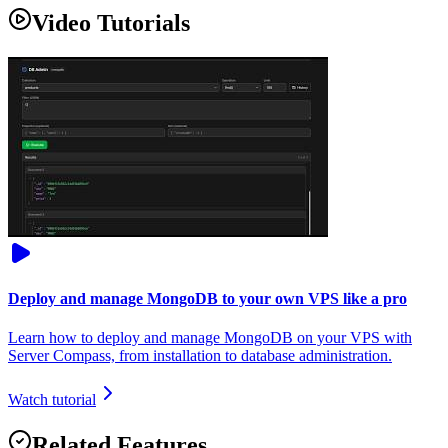
Video Tutorials
Deploy and manage MongoDB to your own VPS like a pro
Learn how to deploy and manage MongoDB on your VPS with
Server Compass, from installation to database administration.
Watch tutorial
Related Features