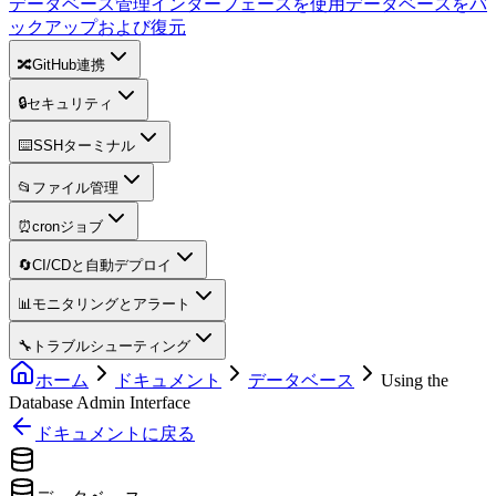
データベース管理インターフェースを使用
データベースをバ
ックアップおよび復元
🔀
GitHub連携
🔒
セキュリティ
⌨️
SSHターミナル
📂
ファイル管理
⏰
cronジョブ
🔄
CI/CDと自動デプロイ
📊
モニタリングとアラート
🔧
トラブルシューティング
ホーム
ドキュメント
データベース
Using the
Database Admin Interface
ドキュメントに戻る