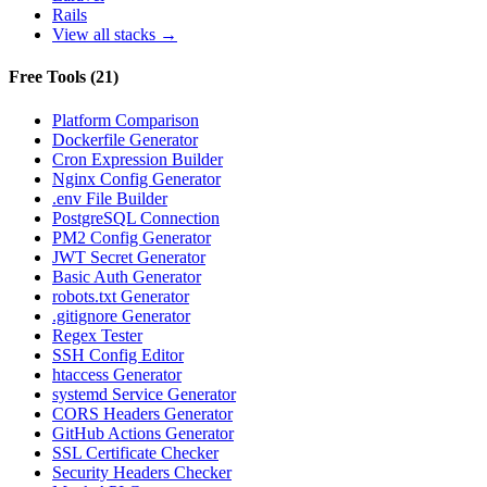
Rails
View all stacks →
Free Tools
(
21
)
Platform Comparison
Dockerfile Generator
Cron Expression Builder
Nginx Config Generator
.env File Builder
PostgreSQL Connection
PM2 Config Generator
JWT Secret Generator
Basic Auth Generator
robots.txt Generator
.gitignore Generator
Regex Tester
SSH Config Editor
htaccess Generator
systemd Service Generator
CORS Headers Generator
GitHub Actions Generator
SSL Certificate Checker
Security Headers Checker