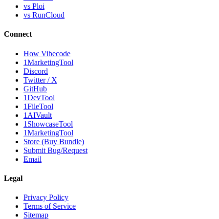
vs Ploi
vs RunCloud
Connect
How Vibecode
1MarketingTool
Discord
Twitter / X
GitHub
1DevTool
1FileTool
1AIVault
1ShowcaseTool
1MarketingTool
Store (Buy Bundle)
Submit Bug/Request
Email
Legal
Privacy Policy
Terms of Service
Sitemap