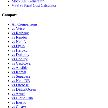
Mock API Generator
VPS vs PaaS Cost Calculator
Compare
All Comparisons
vs Vercel
vs Railway
vs Render
vs Netlify
vs Fly.io
vs Heroku
vs Dokploy
vs Coolify
vs CapRover
vs Ansible
vs Kamal
vs Supabase
vs NeonDB
vs Firebase
vs DigitalOcean
vs Azure
vs Cloud Run
vs Elestio
vs Cleavr