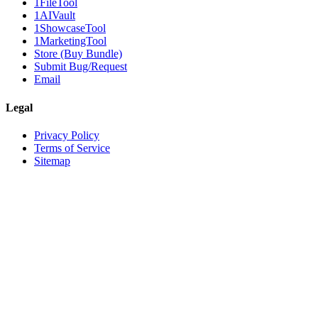
1FileTool
1AIVault
1ShowcaseTool
1MarketingTool
Store (Buy Bundle)
Submit Bug/Request
Email
Legal
Privacy Policy
Terms of Service
Sitemap