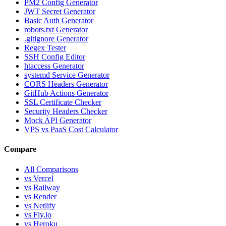
PM2 Config Generator
JWT Secret Generator
Basic Auth Generator
robots.txt Generator
.gitignore Generator
Regex Tester
SSH Config Editor
htaccess Generator
systemd Service Generator
CORS Headers Generator
GitHub Actions Generator
SSL Certificate Checker
Security Headers Checker
Mock API Generator
VPS vs PaaS Cost Calculator
Compare
All Comparisons
vs Vercel
vs Railway
vs Render
vs Netlify
vs Fly.io
vs Heroku