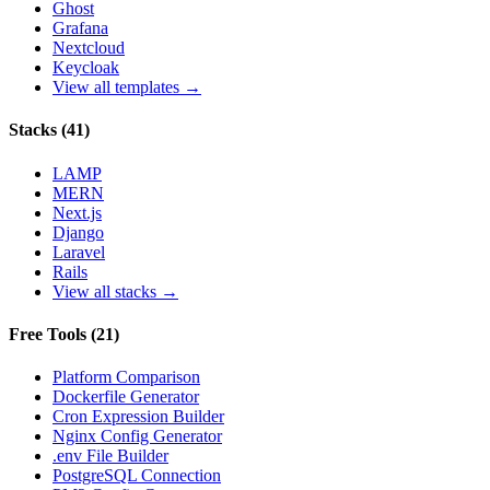
Ghost
Grafana
Nextcloud
Keycloak
View all templates →
Stacks
(
41
)
LAMP
MERN
Next.js
Django
Laravel
Rails
View all stacks →
Free Tools
(
21
)
Platform Comparison
Dockerfile Generator
Cron Expression Builder
Nginx Config Generator
.env File Builder
PostgreSQL Connection