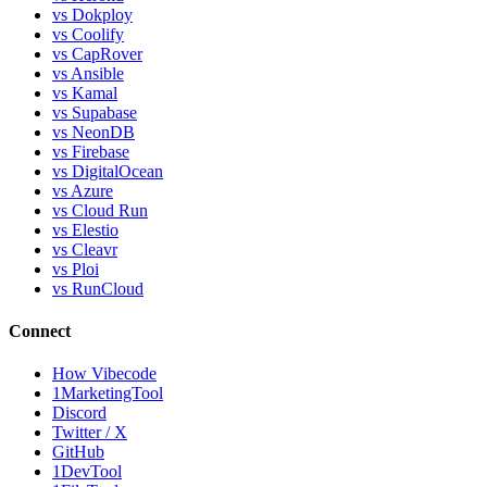
vs Dokploy
vs Coolify
vs CapRover
vs Ansible
vs Kamal
vs Supabase
vs NeonDB
vs Firebase
vs DigitalOcean
vs Azure
vs Cloud Run
vs Elestio
vs Cleavr
vs Ploi
vs RunCloud
Connect
How Vibecode
1MarketingTool
Discord
Twitter / X
GitHub
1DevTool