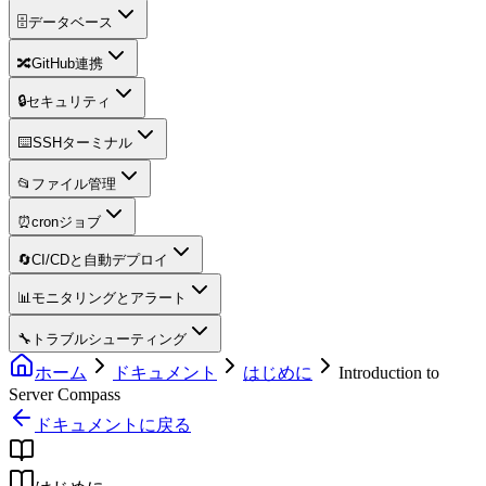
🗄️
データベース
🔀
GitHub連携
🔒
セキュリティ
⌨️
SSHターミナル
📂
ファイル管理
⏰
cronジョブ
🔄
CI/CDと自動デプロイ
📊
モニタリングとアラート
🔧
トラブルシューティング
ホーム
ドキュメント
はじめに
Introduction to
Server Compass
ドキュメントに戻る