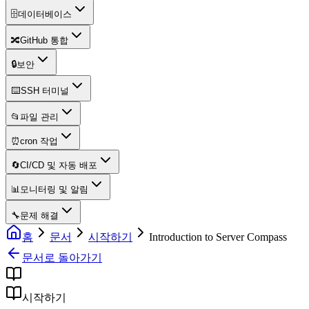
🗄️
데이터베이스
🔀
GitHub 통합
🔒
보안
⌨️
SSH 터미널
📂
파일 관리
⏰
cron 작업
🔄
CI/CD 및 자동 배포
📊
모니터링 및 알림
🔧
문제 해결
홈
문서
시작하기
Introduction to Server Compass
문서로 돌아가기
시작하기