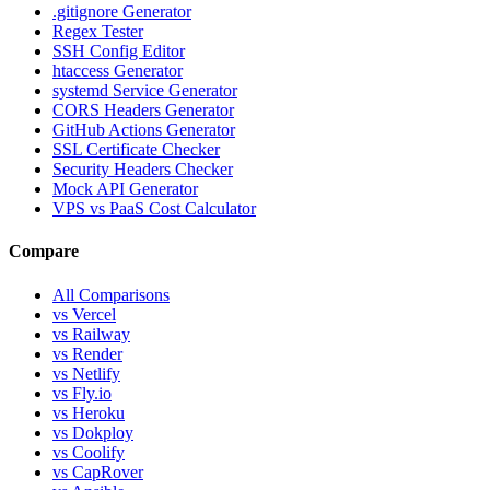
.gitignore Generator
Regex Tester
SSH Config Editor
htaccess Generator
systemd Service Generator
CORS Headers Generator
GitHub Actions Generator
SSL Certificate Checker
Security Headers Checker
Mock API Generator
VPS vs PaaS Cost Calculator
Compare
All Comparisons
vs Vercel
vs Railway
vs Render
vs Netlify
vs Fly.io
vs Heroku
vs Dokploy
vs Coolify
vs CapRover