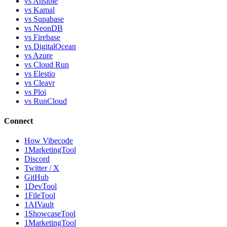
vs Ansible
vs Kamal
vs Supabase
vs NeonDB
vs Firebase
vs DigitalOcean
vs Azure
vs Cloud Run
vs Elestio
vs Cleavr
vs Ploi
vs RunCloud
Connect
How Vibecode
1MarketingTool
Discord
Twitter / X
GitHub
1DevTool
1FileTool
1AIVault
1ShowcaseTool
1MarketingTool