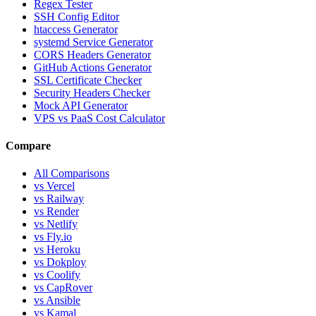
Regex Tester
SSH Config Editor
htaccess Generator
systemd Service Generator
CORS Headers Generator
GitHub Actions Generator
SSL Certificate Checker
Security Headers Checker
Mock API Generator
VPS vs PaaS Cost Calculator
Compare
All Comparisons
vs Vercel
vs Railway
vs Render
vs Netlify
vs Fly.io
vs Heroku
vs Dokploy
vs Coolify
vs CapRover
vs Ansible
vs Kamal