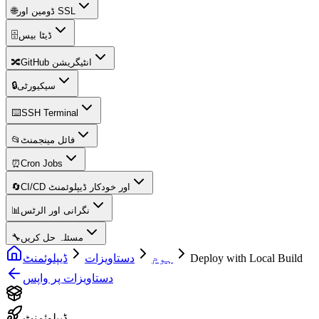
🌐
ڈومین اور SSL
🗄️
ڈیٹا بیس
🔀
GitHub انٹیگریشن
🔒
سیکیورٹی
⌨️
SSH Terminal
📂
فائل مینجمنٹ
⏰
Cron Jobs
🔄
CI/CD اور خودکار ڈیپلوئمنٹ
📊
نگرانی اور الرٹس
🔧
مسئلہ حل کریں
ڈیپلوئمنٹ
دستاویزات
ہوم
Deploy with Local Build
دستاویزات پر واپس
ڈیپلوئمنٹ