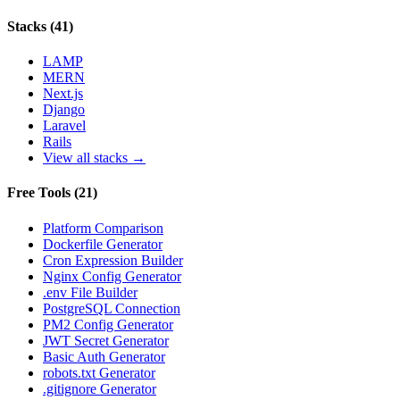
Stacks
(
41
)
LAMP
MERN
Next.js
Django
Laravel
Rails
View all stacks →
Free Tools
(
21
)
Platform Comparison
Dockerfile Generator
Cron Expression Builder
Nginx Config Generator
.env File Builder
PostgreSQL Connection
PM2 Config Generator
JWT Secret Generator
Basic Auth Generator
robots.txt Generator
.gitignore Generator