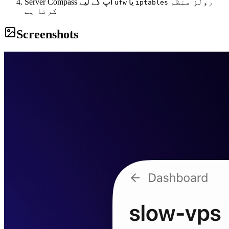
رولز منظم
یا
Server Compass آپ کے لیے
ufw
iptables
کرتا ہے
Screenshots