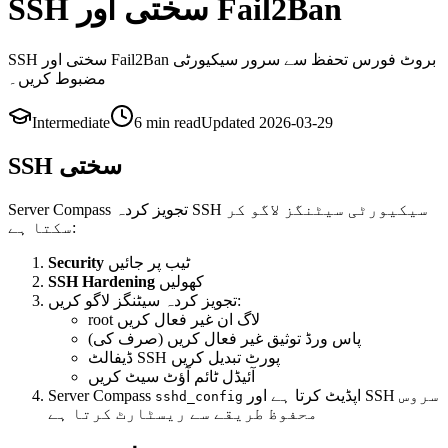
SSH سختی اور Fail2Ban
SSH سختی اور Fail2Ban بروٹ فورس تحفظ سے سرور سیکیورٹی
مضبوط کریں۔
Intermediate
6 min
read
Updated
2026-03-29
SSH سختی
Server Compass تجویز کردہ SSH سیکیورٹی سیٹنگز لاگو کر
سکتا ہے:
Security
ٹیب پر جائیں
SSH Hardening
کھولیں
تجویز کردہ سیٹنگز لاگو کریں:
root لاگ ان غیر فعال کریں
پاس ورڈ توثیق غیر فعال کریں (صرف کی)
ڈیفالٹ SSH پورٹ تبدیل کریں
آئیڈل ٹائم آؤٹ سیٹ کریں
Server Compass
اپڈیٹ کرتا ہے اور SSH سروس
sshd_config
محفوظ طریقے سے ریسٹارٹ کرتا ہے