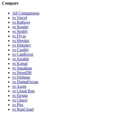
Compare
All Comparisons
vs Vercel
vs Railway
vs Render
vs Netlify
vs Fly.io
vs Heroku
vs Dokploy
vs Coolify
vs CapRover
vs Ansible
vs Kamal
vs Supabase
vs NeonDB
vs Firebase
vs DigitalOcean
vs Azure
vs Cloud Run
vs Elestio
vs Cleavr
vs Ploi
vs RunCloud