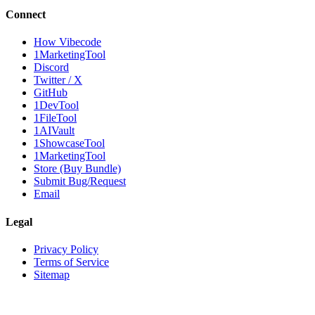
Connect
How Vibecode
1MarketingTool
Discord
Twitter / X
GitHub
1DevTool
1FileTool
1AIVault
1ShowcaseTool
1MarketingTool
Store (Buy Bundle)
Submit Bug/Request
Email
Legal
Privacy Policy
Terms of Service
Sitemap