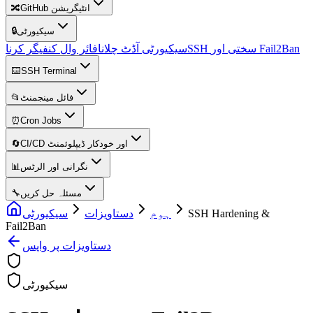
🔀
GitHub انٹیگریشن
🔒
سیکیورٹی
SSH سختی اور Fail2Ban
سیکیورٹی آڈٹ چلانا
فائر وال کنفیگر کرنا
⌨️
SSH Terminal
📂
فائل مینجمنٹ
⏰
Cron Jobs
🔄
CI/CD اور خودکار ڈیپلوئمنٹ
📊
نگرانی اور الرٹس
🔧
مسئلہ حل کریں
سیکیورٹی
دستاویزات
ہوم
SSH Hardening &
Fail2Ban
دستاویزات پر واپس
سیکیورٹی