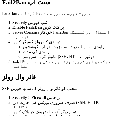
Fail2Ban سیٹ اپ
Fail2Ban بروٹ فورس حملوں سے تحفظ کرتا ہے:
Security
ٹیب کھولیں
Enable Fail2Ban
پر کلک کریں
Server Compass خودکار Fail2Ban انسٹال اور کنفیگر
کرتا ہے
پابندی کے رولز کنفیگر کریں:
پابندی سے پہلے زیادہ سے زیادہ دوبارہ کوششیں
پابندی کی مدت
مانیٹر کردہ سروسز (SSH، HTTP، وغیرہ)
پابند IPs دیکھیں اور ضرورت پڑنے پر دستی پابندی
ہٹائیں
فائر وال رولز
SSH سختی کو فائر وال رولز کے ساتھ جوڑیں:
Security > Firewall
پر جائیں
صرف ضروری پورٹس کی اجازت دیں (SSH، HTTP،
HTTPS)
تمام دیگر آنے والے ٹریفک کو بلاک کریں