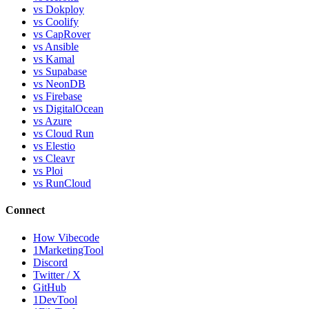
vs Dokploy
vs Coolify
vs CapRover
vs Ansible
vs Kamal
vs Supabase
vs NeonDB
vs Firebase
vs DigitalOcean
vs Azure
vs Cloud Run
vs Elestio
vs Cleavr
vs Ploi
vs RunCloud
Connect
How Vibecode
1MarketingTool
Discord
Twitter / X
GitHub
1DevTool