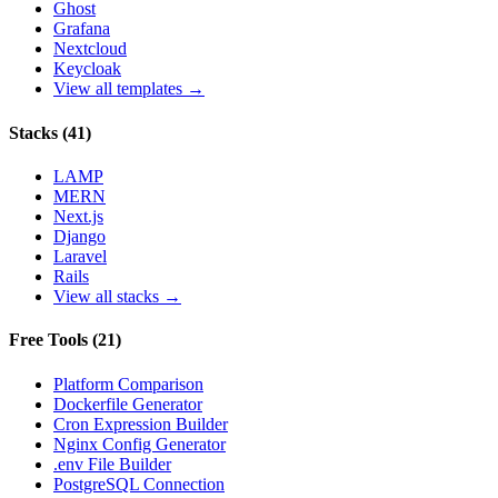
Ghost
Grafana
Nextcloud
Keycloak
View all templates →
Stacks
(
41
)
LAMP
MERN
Next.js
Django
Laravel
Rails
View all stacks →
Free Tools
(
21
)
Platform Comparison
Dockerfile Generator
Cron Expression Builder
Nginx Config Generator
.env File Builder
PostgreSQL Connection