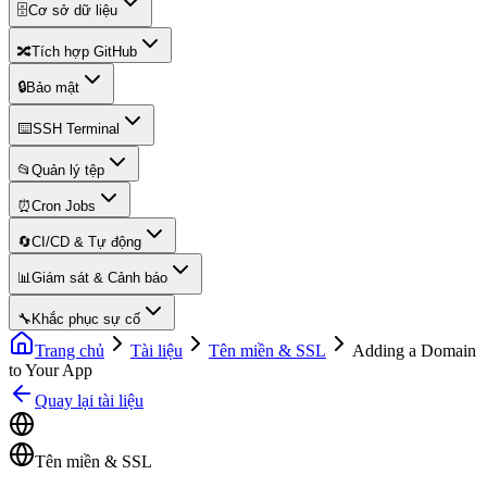
🗄️
Cơ sở dữ liệu
🔀
Tích hợp GitHub
🔒
Bảo mật
⌨️
SSH Terminal
📂
Quản lý tệp
⏰
Cron Jobs
🔄
CI/CD & Tự động
📊
Giám sát & Cảnh báo
🔧
Khắc phục sự cố
Trang chủ
Tài liệu
Tên miền & SSL
Adding a Domain
to Your App
Quay lại tài liệu
Tên miền & SSL