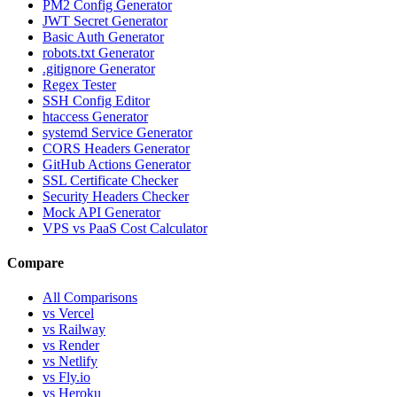
PM2 Config Generator
JWT Secret Generator
Basic Auth Generator
robots.txt Generator
.gitignore Generator
Regex Tester
SSH Config Editor
htaccess Generator
systemd Service Generator
CORS Headers Generator
GitHub Actions Generator
SSL Certificate Checker
Security Headers Checker
Mock API Generator
VPS vs PaaS Cost Calculator
Compare
All Comparisons
vs Vercel
vs Railway
vs Render
vs Netlify
vs Fly.io
vs Heroku