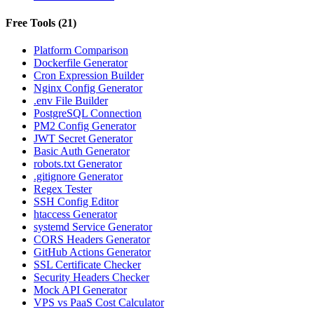
Free Tools
(
21
)
Platform Comparison
Dockerfile Generator
Cron Expression Builder
Nginx Config Generator
.env File Builder
PostgreSQL Connection
PM2 Config Generator
JWT Secret Generator
Basic Auth Generator
robots.txt Generator
.gitignore Generator
Regex Tester
SSH Config Editor
htaccess Generator
systemd Service Generator
CORS Headers Generator
GitHub Actions Generator
SSL Certificate Checker
Security Headers Checker
Mock API Generator
VPS vs PaaS Cost Calculator