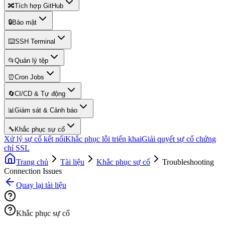
🔀
Tích hợp GitHub
🔒
Bảo mật
⌨️
SSH Terminal
📂
Quản lý tệp
⏰
Cron Jobs
🔄
CI/CD & Tự động
📊
Giám sát & Cảnh báo
🔧
Khắc phục sự cố
Xử lý sự cố kết nối
Khắc phục lỗi triển khai
Giải quyết sự cố chứng
chỉ SSL
Trang chủ
Tài liệu
Khắc phục sự cố
Troubleshooting
Connection Issues
Quay lại tài liệu
Khắc phục sự cố