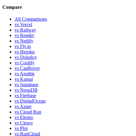
Compare
All Comparisons
vs Vercel
vs Railway
vs Render
vs Netlify
vs Fly.io
vs Heroku
vs Dokploy
vs Coolify
vs CapRover
vs Ansible
vs Kamal
vs Supabase
vs NeonDB
vs Firebase
vs DigitalOcean
vs Azure
vs Cloud Run
vs Elestio
vs Cleavr
vs Ploi
vs RunCloud