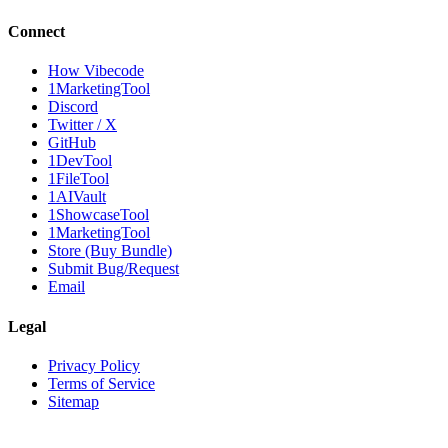
Connect
How Vibecode
1MarketingTool
Discord
Twitter / X
GitHub
1DevTool
1FileTool
1AIVault
1ShowcaseTool
1MarketingTool
Store (Buy Bundle)
Submit Bug/Request
Email
Legal
Privacy Policy
Terms of Service
Sitemap