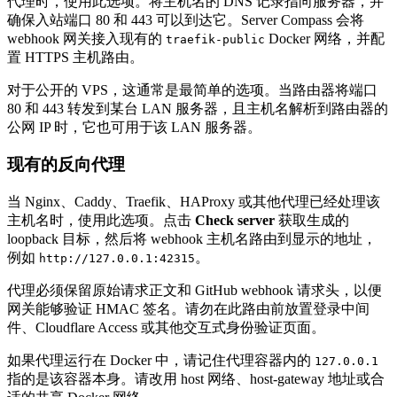
代理时，使用此选项。将主机名的 DNS 记录指向服务器，并
确保入站端口 80 和 443 可以到达它。Server Compass 会将
webhook 网关接入现有的
Docker 网络，并配
traefik-public
置 HTTPS 主机路由。
对于公开的 VPS，这通常是最简单的选项。当路由器将端口
80 和 443 转发到某台 LAN 服务器，且主机名解析到路由器的
公网 IP 时，它也可用于该 LAN 服务器。
现有的反向代理
当 Nginx、Caddy、Traefik、HAProxy 或其他代理已经处理该
主机名时，使用此选项。点击
Check server
获取生成的
loopback 目标，然后将 webhook 主机名路由到显示的地址，
例如
。
http://127.0.0.1:42315
代理必须保留原始请求正文和 GitHub webhook 请求头，以便
网关能够验证 HMAC 签名。请勿在此路由前放置登录中间
件、Cloudflare Access 或其他交互式身份验证页面。
如果代理运行在 Docker 中，请记住代理容器内的
127.0.0.1
指的是该容器本身。请改用 host 网络、host-gateway 地址或合