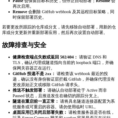
Pause
会保留目标和历史，但停止自动部署；
Resume
会
再次启用。
Remove
会删除 GitHub webhook 及其远程目标策略，同
时保留部署历史。
若要更改所跟踪的仓库或分支，请先移除自动部署，用新的仓
库或分支更新并重新部署应用，然后再次设置自动部署。
故障排查与安全
健康检查端点失败或返回 502/404：
请验证 DNS 和
TLS，确认代理或隧道指向当前的 loopback 端口，并确
保网关容器正在运行。
GitHub 投递不是
：
请检查该 webhook 最近的投
2xx
递，确认没有身份验证层拦截 GitHub，并确保代理没有
更改原始正文或移除 GitHub 请求头。
推送不触发部署：
请确认自动部署处于 Active 而非
Paused 状态，且推送发生在确切的跟踪分支上。
隧道在重启前一直正常：
请将具名隧道连接器配置为系
统服务或可重启的容器。请勿使用临时 URL。
桌面应用已关闭且部署失败：
请检查服务器是否在线，
以及 Server Compass 网关和 worker 容器是否正在运行。