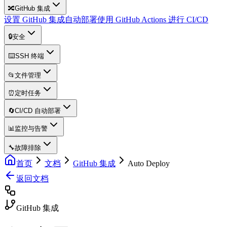
🔀
GitHub 集成
设置 GitHub 集成
自动部署
使用 GitHub Actions 进行 CI/CD
🔒
安全
⌨️
SSH 终端
📂
文件管理
⏰
定时任务
🔄
CI/CD 自动部署
📊
监控与告警
🔧
故障排除
首页
文档
GitHub 集成
Auto Deploy
返回文档
GitHub 集成