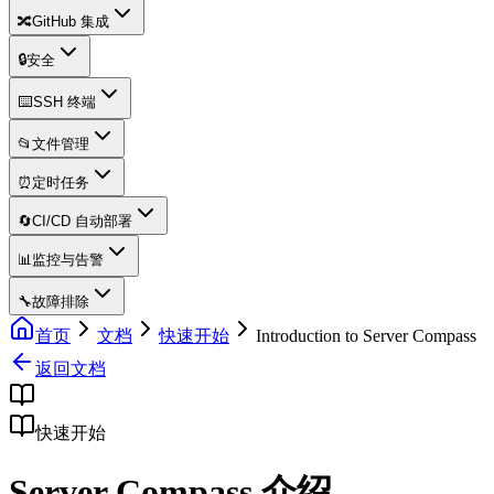
🔀
GitHub 集成
🔒
安全
⌨️
SSH 终端
📂
文件管理
⏰
定时任务
🔄
CI/CD 自动部署
📊
监控与告警
🔧
故障排除
首页
文档
快速开始
Introduction to Server Compass
返回文档
快速开始
Server Compass 介绍