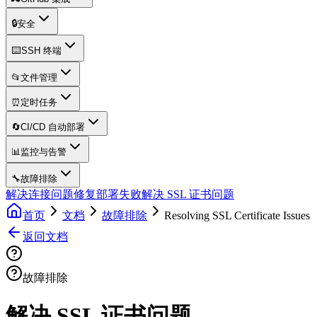
🔒
安全
⌨️
SSH 终端
📂
文件管理
⏰
定时任务
🔄
CI/CD 自动部署
📊
监控与告警
🔧
故障排除
解决连接问题
修复部署失败
解决 SSL 证书问题
首页
文档
故障排除
Resolving SSL Certificate Issues
返回文档
故障排除
解决 SSL 证书问题