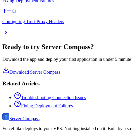
Fixing Deployment Failures
下一页
Configuring Trust Proxy Headers
Ready to try Server Compass?
Download the app and deploy your first application in under 5 minute
Download Server Compass
Related Articles
Troubleshooting Connection Issues
Fixing Deployment Failures
Server Compass
Vercel-like deploys to your VPS. Nothing installed on it. Built by a so