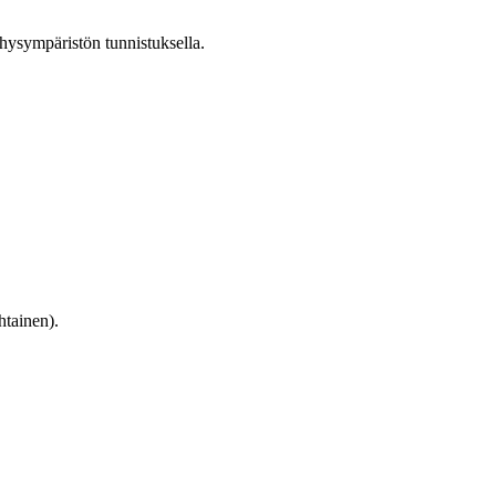
hysympäristön tunnistuksella.
htainen).