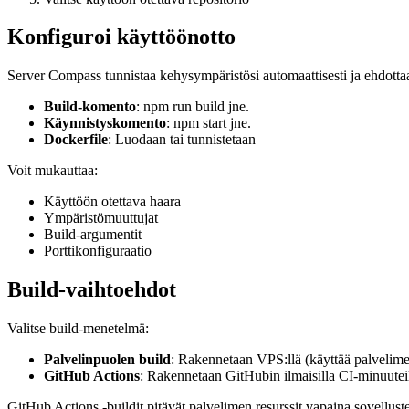
Konfiguroi käyttöönotto
Server Compass tunnistaa kehysympäristösi automaattisesti ja ehdotta
Build-komento
: npm run build jne.
Käynnistyskomento
: npm start jne.
Dockerfile
: Luodaan tai tunnistetaan
Voit mukauttaa:
Käyttöön otettava haara
Ympäristömuuttujat
Build-argumentit
Porttikonfiguraatio
Build-vaihtoehdot
Valitse build-menetelmä:
Palvelinpuolen build
: Rakennetaan VPS:llä (käyttää palvelime
GitHub Actions
: Rakennetaan GitHubin ilmaisilla CI-minuuteil
GitHub Actions -buildit pitävät palvelimen resurssit vapaina sovellust