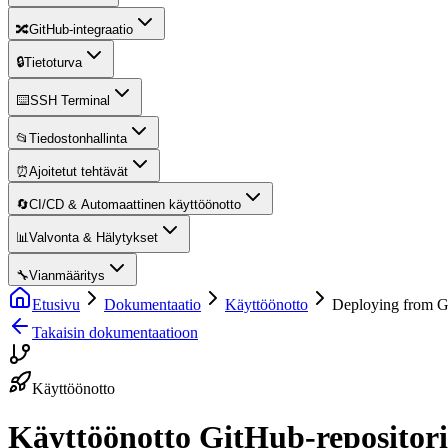
🔀
GitHub-integraatio
🔒
Tietoturva
⌨️
SSH Terminal
📂
Tiedostonhallinta
⏰
Ajoitetut tehtävät
🔄
CI/CD & Automaattinen käyttöönotto
📊
Valvonta & Hälytykset
🔧
Vianmääritys
Etusivu
Dokumentaatio
Käyttöönotto
Deploying from G
Takaisin dokumentaatioon
Käyttöönotto
Käyttöönotto GitHub-repositori