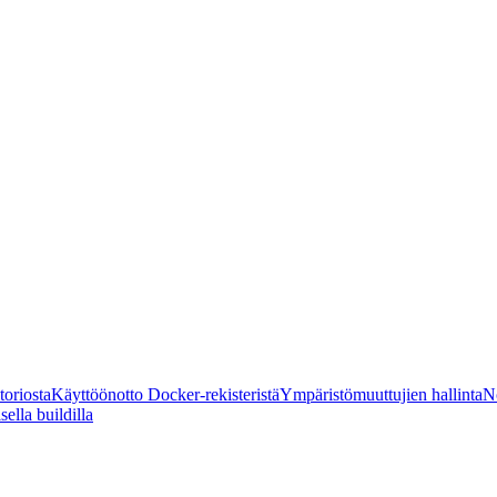
oriosta
Käyttöönotto Docker-rekisteristä
Ympäristömuuttujien hallinta
N
ella buildilla