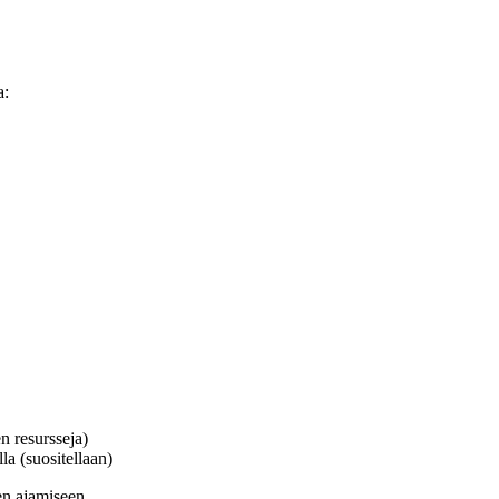
a:
n resursseja)
la (suositellaan)
en ajamiseen.