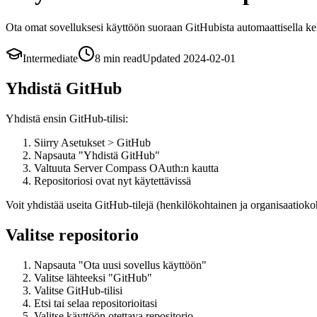
Ota omat sovelluksesi käyttöön suoraan GitHubista automaattisella ke
Intermediate
8 min
read
Updated
2024-02-01
Yhdistä GitHub
Yhdistä ensin GitHub-tilisi:
Siirry Asetukset > GitHub
Napsauta "Yhdistä GitHub"
Valtuuta Server Compass OAuth:n kautta
Repositoriosi ovat nyt käytettävissä
Voit yhdistää useita GitHub-tilejä (henkilökohtainen ja organisaatioko
Valitse repositorio
Napsauta "Ota uusi sovellus käyttöön"
Valitse lähteeksi "GitHub"
Valitse GitHub-tilisi
Etsi tai selaa repositorioitasi
Valitse käyttöön otettava repositorio