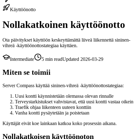
Käyttöönotto
Nollakatkoinen käyttöönotto
Ota päivitykset käyttöön keskeyttämättä liiveä liikennettä sininen-
vihreä -käyttöönottostategiaa käyttäen.
Intermediate
5 min
read
Updated
2026-03-29
Miten se toimii
Server Compass käyttää sininen-vihreä -käyttöönottostategiaa:
Uusi kontti käynnistetään olemassa olevan rinnalle
Terveystarkistukset vahvistavat, että uusi kontti vastaa oikein
Traefik ohjaa liikenteen uuteen konttiin
Vanha kontti pysäytetään ja poistetaan
Käyttäjät eivät koe lainkaan katkoa koko prosessin aikana.
Nollakatkoisen käyttöönoton