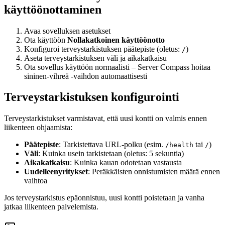
käyttöönottaminen
Avaa sovelluksen asetukset
Ota käyttöön
Nollakatkoinen käyttöönotto
Konfiguroi terveystarkistuksen päätepiste (oletus:
)
/
Aseta terveystarkistuksen väli ja aikakatkaisu
Ota sovellus käyttöön normaalisti – Server Compass hoitaa
sininen-vihreä -vaihdon automaattisesti
Terveystarkistuksen konfigurointi
Terveystarkistukset varmistavat, että uusi kontti on valmis ennen
liikenteen ohjaamista:
Päätepiste
: Tarkistettava URL-polku (esim.
tai
)
/health
/
Väli
: Kuinka usein tarkistetaan (oletus: 5 sekuntia)
Aikakatkaisu
: Kuinka kauan odotetaan vastausta
Uudelleenyritykset
: Peräkkäisten onnistumisten määrä ennen
vaihtoa
Jos terveystarkistus epäonnistuu, uusi kontti poistetaan ja vanha
jatkaa liikenteen palvelemista.