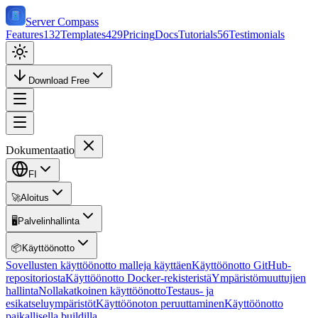
Server Compass
Features
132
Templates
429
Pricing
Docs
Tutorials
56
Testimonials
Download Free
Dokumentaatio
FI
🚀
Aloitus
🖥️
Palvelinhallinta
📦
Käyttöönotto
Sovellusten käyttöönotto malleja käyttäen
Käyttöönotto GitHub-
repositoriosta
Käyttöönotto Docker-rekisteristä
Ympäristömuuttujien
hallinta
Nollakatkoinen käyttöönotto
Testaus- ja
esikatseluympäristöt
Käyttöönoton peruuttaminen
Käyttöönotto
paikallisella buildilla