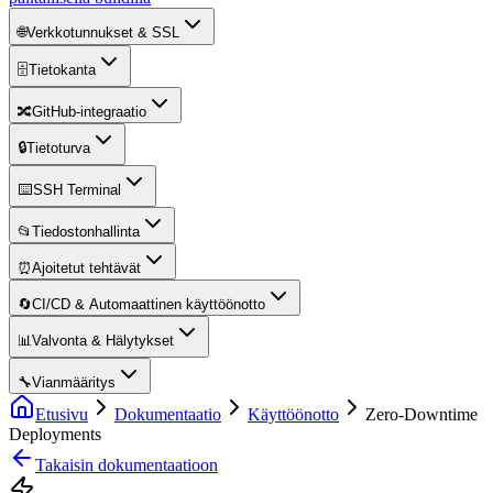
🌐
Verkkotunnukset & SSL
🗄️
Tietokanta
🔀
GitHub-integraatio
🔒
Tietoturva
⌨️
SSH Terminal
📂
Tiedostonhallinta
⏰
Ajoitetut tehtävät
🔄
CI/CD & Automaattinen käyttöönotto
📊
Valvonta & Hälytykset
🔧
Vianmääritys
Etusivu
Dokumentaatio
Käyttöönotto
Zero-Downtime
Deployments
Takaisin dokumentaatioon