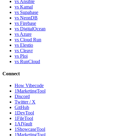
vs Ansible
vs Kamal
vs Supabase
vs NeonDB
vs Firebase
vs DigitalOcean
vs Azure
vs Cloud Run
vs Elestio
vs Cleavr
vs Ploi
vs RunCloud
Connect
How Vibecode
1MarketingTool
Discord
Twitter / X
GitHub
1DevTool
1FileTool
1AIVault
1ShowcaseTool
1MarketingTool