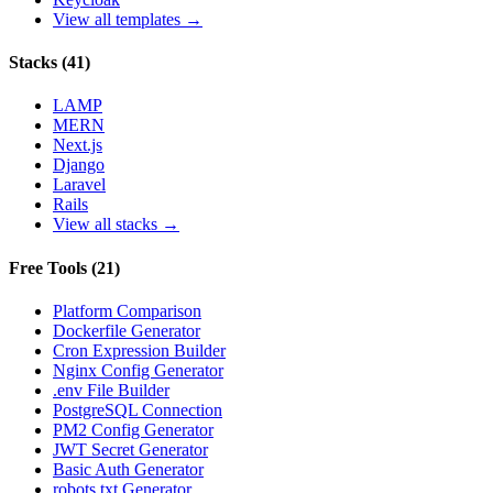
View all templates →
Stacks
(
41
)
LAMP
MERN
Next.js
Django
Laravel
Rails
View all stacks →
Free Tools
(
21
)
Platform Comparison
Dockerfile Generator
Cron Expression Builder
Nginx Config Generator
.env File Builder
PostgreSQL Connection
PM2 Config Generator
JWT Secret Generator
Basic Auth Generator
robots.txt Generator