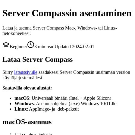
Server Compassin asentaminen
Lataa ja asenna Server Compass Mac-, Windows- tai Linux-
tietokoneellesi.
Beginner
3 min
read
Updated
2024-02-01
Lataa Server Compass
Siirry
lataussivulle
saadaksesi Server Compassin uusimman version
käyttöjärjestelmällesi.
Saatavilla olevat alustat:
macOS
: Universaali binääri (Intel + Apple Silicon)
Windows
: Asennusohjelma (.exe) Windows 10/11:lle
Linux
: AppImage- ja .deb-paketit
macOS-asennus
Lataa
-tiedosto
.dmg