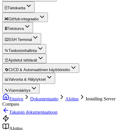
🗄️
Tietokanta
🔀
GitHub-integraatio
🔒
Tietoturva
⌨️
SSH Terminal
📂
Tiedostonhallinta
⏰
Ajoitetut tehtävät
🔄
CI/CD & Automaattinen käyttöönotto
📊
Valvonta & Hälytykset
🔧
Vianmääritys
Etusivu
Dokumentaatio
Aloitus
Installing Server
Compass
Takaisin dokumentaatioon
Aloitus