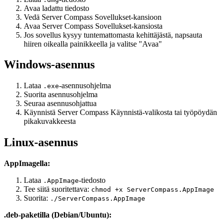
Avaa ladattu tiedosto
Vedä Server Compass Sovellukset-kansioon
Avaa Server Compass Sovellukset-kansiosta
Jos sovellus kysyy tuntemattomasta kehittäjästä, napsauta
hiiren oikealla painikkeella ja valitse "Avaa"
Windows-asennus
Lataa
-asennusohjelma
.exe
Suorita asennusohjelma
Seuraa asennusohjattua
Käynnistä Server Compass Käynnistä-valikosta tai työpöydän
pikakuvakkeesta
Linux-asennus
AppImagella:
Lataa
-tiedosto
.AppImage
Tee siitä suoritettava:
chmod +x ServerCompass.AppImage
Suorita:
./ServerCompass.AppImage
.deb-paketilla (Debian/Ubuntu):