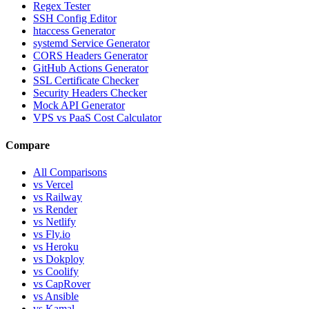
Regex Tester
SSH Config Editor
htaccess Generator
systemd Service Generator
CORS Headers Generator
GitHub Actions Generator
SSL Certificate Checker
Security Headers Checker
Mock API Generator
VPS vs PaaS Cost Calculator
Compare
All Comparisons
vs Vercel
vs Railway
vs Render
vs Netlify
vs Fly.io
vs Heroku
vs Dokploy
vs Coolify
vs CapRover
vs Ansible
vs Kamal