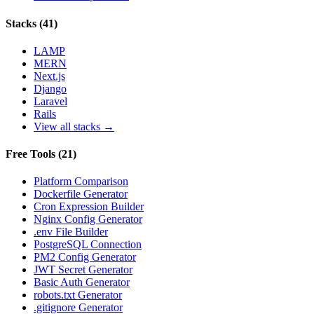
Stacks
(
41
)
LAMP
MERN
Next.js
Django
Laravel
Rails
View all stacks →
Free Tools
(
21
)
Platform Comparison
Dockerfile Generator
Cron Expression Builder
Nginx Config Generator
.env File Builder
PostgreSQL Connection
PM2 Config Generator
JWT Secret Generator
Basic Auth Generator
robots.txt Generator
.gitignore Generator