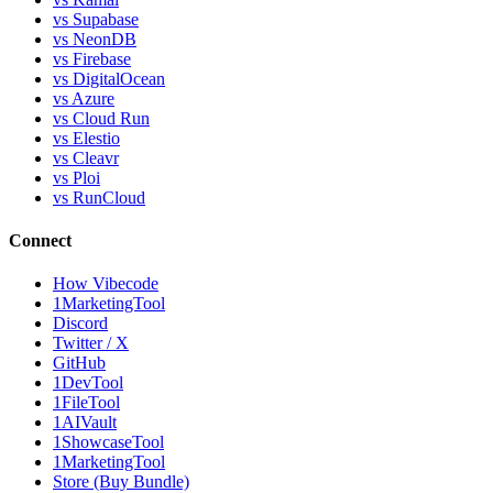
vs Supabase
vs NeonDB
vs Firebase
vs DigitalOcean
vs Azure
vs Cloud Run
vs Elestio
vs Cleavr
vs Ploi
vs RunCloud
Connect
How Vibecode
1MarketingTool
Discord
Twitter / X
GitHub
1DevTool
1FileTool
1AIVault
1ShowcaseTool
1MarketingTool
Store (Buy Bundle)