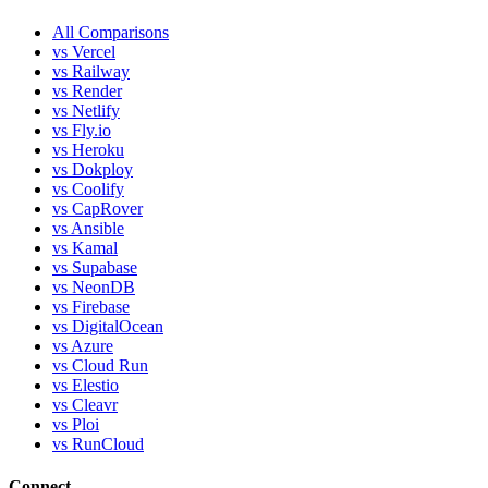
All Comparisons
vs Vercel
vs Railway
vs Render
vs Netlify
vs Fly.io
vs Heroku
vs Dokploy
vs Coolify
vs CapRover
vs Ansible
vs Kamal
vs Supabase
vs NeonDB
vs Firebase
vs DigitalOcean
vs Azure
vs Cloud Run
vs Elestio
vs Cleavr
vs Ploi
vs RunCloud
Connect