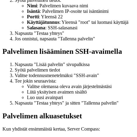
Syötä palvelimen tiedot:
Nimi
: Palvelimen kuvaava nimi
Isäntä
: Palvelimen IP-osoite tai isäntänimi
Portti
: Yleensä 22
Käyttäjätunnus
: Yleensä "root" tai luomasi käyttäjä
Salasana
: SSH-salasanasi
Napsauta "Testaa yhteys"
Jos onnistui, napsauta "Tallenna palvelin"
Palvelimen lisääminen SSH-avaimella
Napsauta "Lisää palvelin" sivupalkissa
Syötä palvelimen tiedot
Valitse todennusmenetelmäksi "SSH-avain"
Tee jokin seuraavista:
Valitse olemassa oleva avain järjestelmästäsi
Liitä yksityisen avaimen sisältö
Luo uusi avainpari
Napsauta "Testaa yhteys" ja sitten "Tallenna palvelin"
Palvelimen alkuasetukset
Kun yhdistät ensimmäistä kertaa, Server Compass: