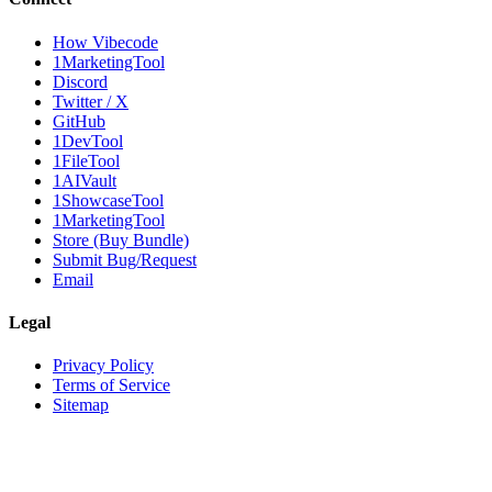
How Vibecode
1MarketingTool
Discord
Twitter / X
GitHub
1DevTool
1FileTool
1AIVault
1ShowcaseTool
1MarketingTool
Store (Buy Bundle)
Submit Bug/Request
Email
Legal
Privacy Policy
Terms of Service
Sitemap