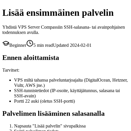
Lisää ensimmäinen palvelin
Yhdistä VPS Server Compassiin SSH-salasana- tai avainpohjaisen
todennuksen avulla.
Beginner
5 min
read
Updated
2024-02-01
Ennen aloittamista
Tarvitset:
VPS miltä tahansa palveluntarjoajalta (DigitalOcean, Hetzner,
Vultr, AWS jne.)
SSH-tunnistetiedot (IP-osoite, käyttäjätunnus, salasana tai
SSH-avain)
Portti 22 auki (oletus SSH-portti)
Palvelimen lisääminen salasanalla
Napsauta "Lisää palvelin" sivupalkissa