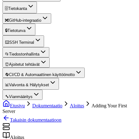
🗄️
Tietokanta
🔀
GitHub-integraatio
🔒
Tietoturva
⌨️
SSH Terminal
📂
Tiedostonhallinta
⏰
Ajoitetut tehtävät
🔄
CI/CD & Automaattinen käyttöönotto
📊
Valvonta & Hälytykset
🔧
Vianmääritys
Etusivu
Dokumentaatio
Aloitus
Adding Your First
Server
Takaisin dokumentaatioon
Aloitus