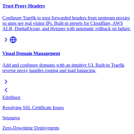
Trust Proxy Headers
Configure Traefik to trust forwarded headers from upstream proxies
so apps see real visitor IPs. Built-in presets for Cloudflare, AWS
ALB, DigitalOcean, and Hetzner with automatic rollback on failure.
Visual Domain Management
Add and configure domains with an intuitive UI. Built-in Traefik
reverse proxy handles routing and load balancing.
Edellinen
Resolving SSL Certificate Issues
Seuraava
Zero-Downtime Deployments