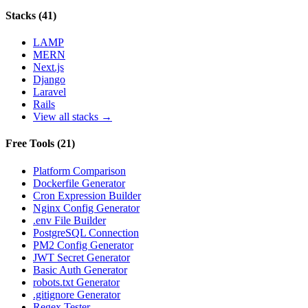
Stacks
(
41
)
LAMP
MERN
Next.js
Django
Laravel
Rails
View all stacks →
Free Tools
(
21
)
Platform Comparison
Dockerfile Generator
Cron Expression Builder
Nginx Config Generator
.env File Builder
PostgreSQL Connection
PM2 Config Generator
JWT Secret Generator
Basic Auth Generator
robots.txt Generator
.gitignore Generator
Regex Tester