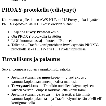
PROXY-protokolla (edistynyt)
Kuormantasaajille, kuten AWS NLB tai HAProxy, jotka käyttävät
PROXY-protokollaa HTTP-otsakkeiden sijaan:
Laajenna
Proxy Protocol
-osio
Ota PROXY-protokolla käyttöön
Lisää kuormantasaajan luotetut IP-alueet
Tallenna – Traefik konfiguroidaan hyväksymään PROXY-
protokolla sekä HTTP- että HTTPS-lähtöpisteissä
Turvallisuus ja palautus
Server Compass suojaa väärinkonfiguraatiolta:
Automaattinen varmuuskopio
—
traefik.yml
varmuuskopioidaan ennen jokaista muutosta
Terveystarkistus
— Traefikin uudelleenkäynnistyksen
jälkeen Server Compass tarkistaa, että kontti toimii
Automaattinen palautus
— jos Traefik ei käynnisty,
varmuuskopio palautetaan ja Traefik käynnistetään edellisellä
konfiguraatiolla