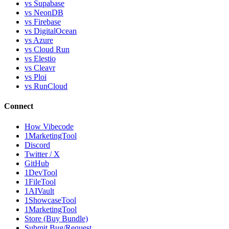
vs Supabase
vs NeonDB
vs Firebase
vs DigitalOcean
vs Azure
vs Cloud Run
vs Elestio
vs Cleavr
vs Ploi
vs RunCloud
Connect
How Vibecode
1MarketingTool
Discord
Twitter / X
GitHub
1DevTool
1FileTool
1AIVault
1ShowcaseTool
1MarketingTool
Store (Buy Bundle)
Submit Bug/Request