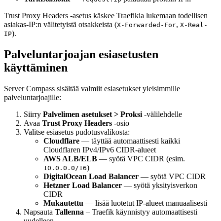
Trust Proxy Headers -asetus käskee Traefikia lukemaan todellisen
asiakas-IP:n välitetyistä otsakkeista (
,
X-Forwarded-For
X-Real-
).
IP
Palveluntarjoajan esiasetusten
käyttäminen
Server Compass sisältää valmiit esiasetukset yleisimmille
palveluntarjoajille:
Siirry
Palvelimen asetukset > Proksi
-välilehdelle
Avaa
Trust Proxy Headers
-osio
Valitse esiasetus pudotusvalikosta:
Cloudflare
— täyttää automaattisesti kaikki
Cloudflaren IPv4/IPv6 CIDR-alueet
AWS ALB/ELB
— syötä VPC CIDR (esim.
)
10.0.0.0/16
DigitalOcean Load Balancer
— syötä VPC CIDR
Hetzner Load Balancer
— syötä yksityisverkon
CIDR
Mukautettu
— lisää luotetut IP-alueet manuaalisesti
Napsauta
Tallenna
– Traefik käynnistyy automaattisesti
uudelleen