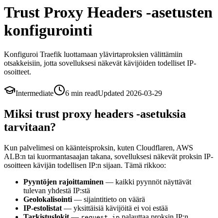
Trust Proxy Headers -asetusten
konfigurointi
Konfiguroi Traefik luottamaan ylävirtaproksien välittämiin
otsakkeisiin, jotta sovelluksesi näkevät kävijöiden todelliset IP-
osoitteet.
Intermediate
6 min
read
Updated
2026-03-29
Miksi trust proxy headers -asetuksia
tarvitaan?
Kun palvelimesi on käänteisproksin, kuten Cloudflaren, AWS
ALB:n tai kuormantasaajan takana, sovelluksesi näkevät proksin IP-
osoitteen kävijän todellisen IP:n sijaan. Tämä rikkoo:
Pyyntöjen rajoittaminen
— kaikki pyynnöt näyttävät
tulevan yhdestä IP:stä
Geolokalisointi
— sijaintitieto on väärä
IP-estolistat
— yksittäisiä kävijöitä ei voi estää
Tarkistuslokit
—
palauttaa proksin IP:n
request.ip