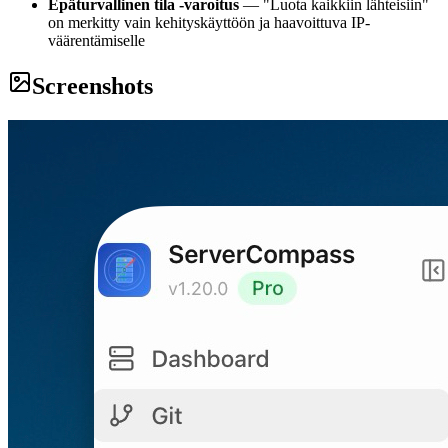
Epäturvallinen tila -varoitus
— "Luota kaikkiin lähteisiin"
on merkitty vain kehityskäyttöön ja haavoittuva IP-
väärentämiselle
Screenshots