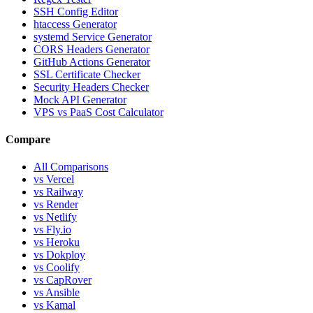
SSH Config Editor
htaccess Generator
systemd Service Generator
CORS Headers Generator
GitHub Actions Generator
SSL Certificate Checker
Security Headers Checker
Mock API Generator
VPS vs PaaS Cost Calculator
Compare
All Comparisons
vs Vercel
vs Railway
vs Render
vs Netlify
vs Fly.io
vs Heroku
vs Dokploy
vs Coolify
vs CapRover
vs Ansible
vs Kamal