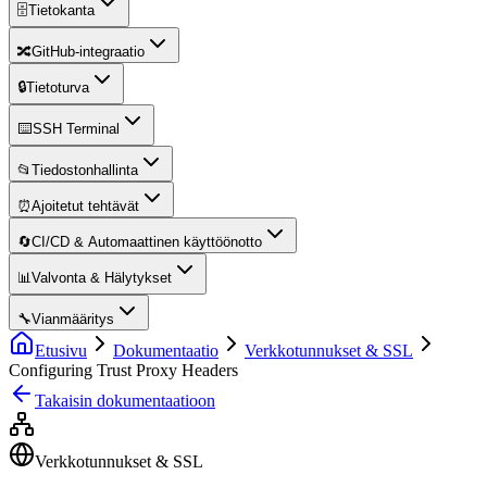
🗄️
Tietokanta
🔀
GitHub-integraatio
🔒
Tietoturva
⌨️
SSH Terminal
📂
Tiedostonhallinta
⏰
Ajoitetut tehtävät
🔄
CI/CD & Automaattinen käyttöönotto
📊
Valvonta & Hälytykset
🔧
Vianmääritys
Etusivu
Dokumentaatio
Verkkotunnukset & SSL
Configuring Trust Proxy Headers
Takaisin dokumentaatioon
Verkkotunnukset & SSL