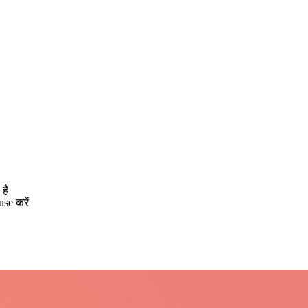
है
se करें