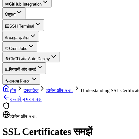
🔀
GitHub Integration
🔒
सुरक्षा
⌨️
SSH Terminal
📂
फ़ाइल प्रबंधन
⏰
Cron Jobs
🔄
CI/CD और Auto-Deploy
📊
निगरानी और अलर्ट
🔧
समस्या निवारण
होम
दस्तावेज़
डोमेन और SSL
Understanding SSL Certificat
दस्तावेज़ पर वापस
डोमेन और SSL
SSL Certificates समझें