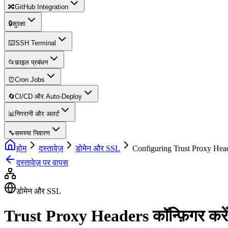
🔀
GitHub Integration
🔒
सुरक्षा
⌨️
SSH Terminal
📂
फ़ाइल प्रबंधन
⏰
Cron Jobs
🔄
CI/CD और Auto-Deploy
📊
निगरानी और अलर्ट
🔧
समस्या निवारण
होम
दस्तावेज़
डोमेन और SSL
Configuring Trust Proxy Hea
दस्तावेज़ पर वापस
डोमेन और SSL
Trust Proxy Headers कॉन्फ़िगर करें