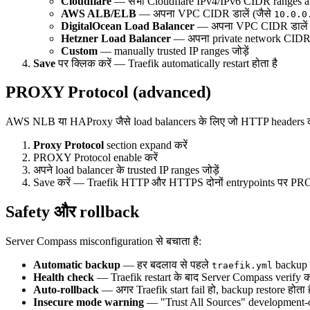
Cloudflare
— सभी Cloudflare IPv4/IPv6 CIDR ranges aut
AWS ALB/ELB
— अपना VPC CIDR डालें (जैसे
10.0.0
DigitalOcean Load Balancer
— अपना VPC CIDR डालें
Hetzner Load Balancer
— अपना private network CIDR 
Custom
— manually trusted IP ranges जोड़ें
Save
पर क्लिक करें — Traefik automatically restart होता है
PROXY Protocol (advanced)
AWS NLB या HAProxy जैसे load balancers के लिए जो HTTP headers क
Proxy Protocol
section expand करें
PROXY Protocol enable करें
अपने load balancer के trusted IP ranges जोड़ें
Save करें — Traefik HTTP और HTTPS दोनों entrypoints पर PROX
Safety और rollback
Server Compass misconfiguration से बचाता है:
Automatic backup
— हर बदलाव से पहले
backup ह
traefik.yml
Health check
— Traefik restart के बाद Server Compass verify कर
Auto-rollback
— अगर Traefik start fail हो, backup restore होता ह
Insecure mode warning
— "Trust All Sources" development-only