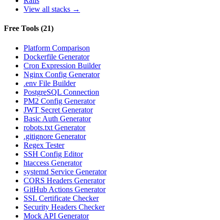
Rails
View all stacks →
Free Tools
(
21
)
Platform Comparison
Dockerfile Generator
Cron Expression Builder
Nginx Config Generator
.env File Builder
PostgreSQL Connection
PM2 Config Generator
JWT Secret Generator
Basic Auth Generator
robots.txt Generator
.gitignore Generator
Regex Tester
SSH Config Editor
htaccess Generator
systemd Service Generator
CORS Headers Generator
GitHub Actions Generator
SSL Certificate Checker
Security Headers Checker
Mock API Generator