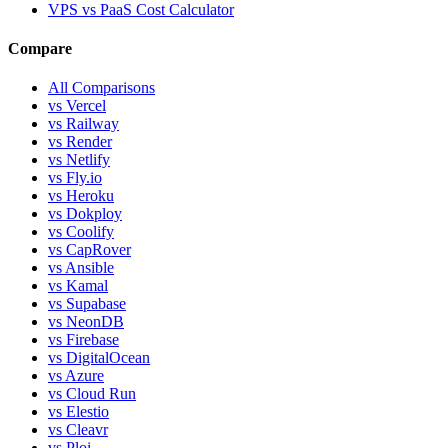
VPS vs PaaS Cost Calculator
Compare
All Comparisons
vs Vercel
vs Railway
vs Render
vs Netlify
vs Fly.io
vs Heroku
vs Dokploy
vs Coolify
vs CapRover
vs Ansible
vs Kamal
vs Supabase
vs NeonDB
vs Firebase
vs DigitalOcean
vs Azure
vs Cloud Run
vs Elestio
vs Cleavr
vs Ploi