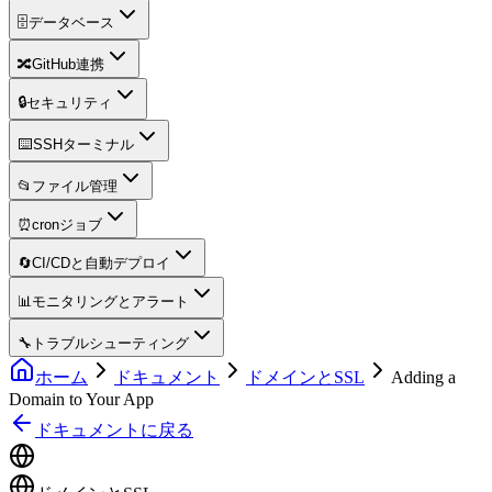
🗄️
データベース
🔀
GitHub連携
🔒
セキュリティ
⌨️
SSHターミナル
📂
ファイル管理
⏰
cronジョブ
🔄
CI/CDと自動デプロイ
📊
モニタリングとアラート
🔧
トラブルシューティング
ホーム
ドキュメント
ドメインとSSL
Adding a
Domain to Your App
ドキュメントに戻る