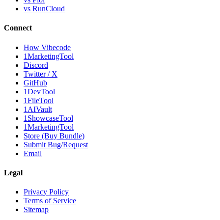
vs RunCloud
Connect
How Vibecode
1MarketingTool
Discord
Twitter / X
GitHub
1DevTool
1FileTool
1AIVault
1ShowcaseTool
1MarketingTool
Store (Buy Bundle)
Submit Bug/Request
Email
Legal
Privacy Policy
Terms of Service
Sitemap