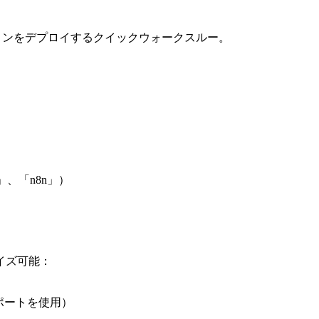
ケーションをデプロイするクイックウォークスルー。
ク
」、「n8n」）
イズ可能：
ポートを使用）