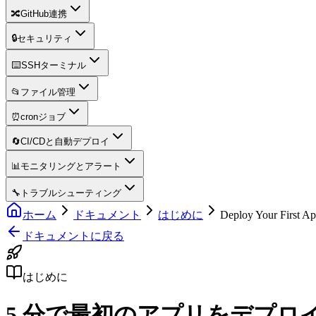
🔀
GitHub連携
🔒
セキュリティ
⌨️
SSHターミナル
📂
ファイル管理
⏰
cronジョブ
🔄
CI/CDと自動デプロイ
📊
モニタリングとアラート
🔧
トラブルシューティング
ホーム
ドキュメント
はじめに
Deploy Your First Ap
ドキュメントに戻る
はじめに
5 分で最初のアプリをデプロ