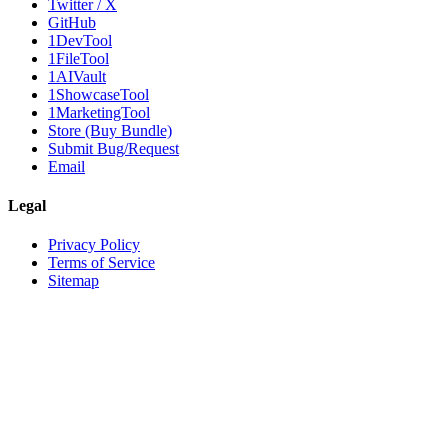
Twitter / X
GitHub
1DevTool
1FileTool
1AIVault
1ShowcaseTool
1MarketingTool
Store (Buy Bundle)
Submit Bug/Request
Email
Legal
Privacy Policy
Terms of Service
Sitemap