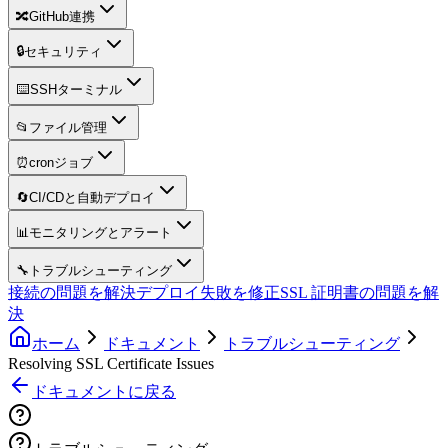
🔀
GitHub連携
🔒
セキュリティ
⌨️
SSHターミナル
📂
ファイル管理
⏰
cronジョブ
🔄
CI/CDと自動デプロイ
📊
モニタリングとアラート
🔧
トラブルシューティング
接続の問題を解決
デプロイ失敗を修正
SSL 証明書の問題を解
決
ホーム
ドキュメント
トラブルシューティング
Resolving SSL Certificate Issues
ドキュメントに戻る