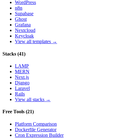
WordPress
n8n
Supabase
Ghost
Grafana
Nextcloud
Keycloak
View all templates →
Stacks
(
41
)
LAMP
MERN
Next.js
Django
Laravel
Rails
View all stacks →
Free Tools
(
21
)
Platform Comparison
Dockerfile Generator
Cron Expression Builder