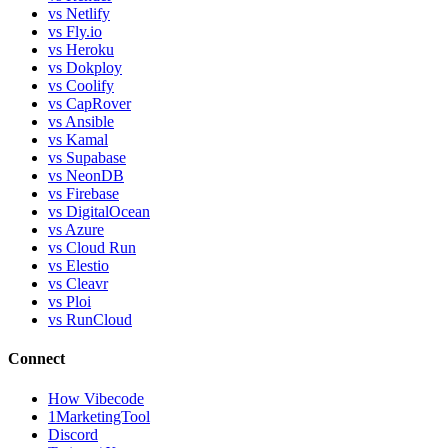
vs Netlify
vs Fly.io
vs Heroku
vs Dokploy
vs Coolify
vs CapRover
vs Ansible
vs Kamal
vs Supabase
vs NeonDB
vs Firebase
vs DigitalOcean
vs Azure
vs Cloud Run
vs Elestio
vs Cleavr
vs Ploi
vs RunCloud
Connect
How Vibecode
1MarketingTool
Discord