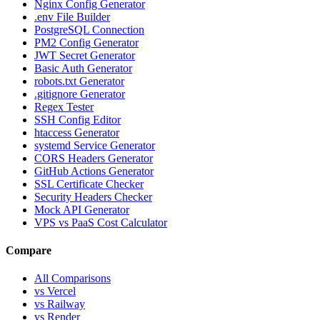
Nginx Config Generator
.env File Builder
PostgreSQL Connection
PM2 Config Generator
JWT Secret Generator
Basic Auth Generator
robots.txt Generator
.gitignore Generator
Regex Tester
SSH Config Editor
htaccess Generator
systemd Service Generator
CORS Headers Generator
GitHub Actions Generator
SSL Certificate Checker
Security Headers Checker
Mock API Generator
VPS vs PaaS Cost Calculator
Compare
All Comparisons
vs Vercel
vs Railway
vs Render