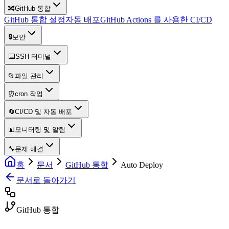
🔀
GitHub 통합
GitHub 통합 설정
자동 배포
GitHub Actions 를 사용한 CI/CD
🔒
보안
⌨️
SSH 터미널
📂
파일 관리
⏰
cron 작업
🔄
CI/CD 및 자동 배포
📊
모니터링 및 알림
🔧
문제 해결
홈
문서
GitHub 통합
Auto Deploy
문서로 돌아가기
GitHub 통합