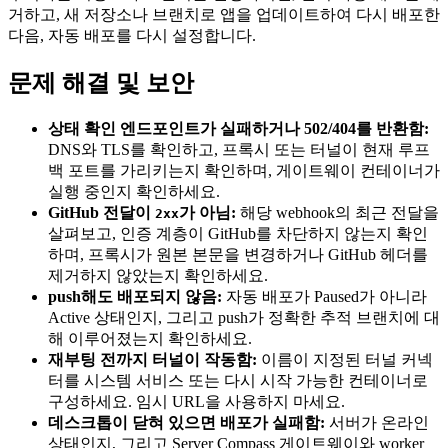
거하고, 새 저장소나 브랜치로 앱을 업데이트하여 다시 배포한
다음, 자동 배포를 다시 설정합니다.
문제 해결 및 보안
상태 확인 엔드포인트가 실패하거나 502/404를 반환함:
DNS와 TLS를 확인하고, 프록시 또는 터널이 현재 루프
백 포트를 가리키는지 확인하며, 게이트웨이 컨테이너가
실행 중인지 확인하세요.
GitHub 전달이
가 아님:
해당 webhook의 최근 전달을
2xx
살펴보고, 인증 계층이 GitHub를 차단하지 않는지 확인
하며, 프록시가 원본 본문을 변경하거나 GitHub 헤더를
제거하지 않았는지 확인하세요.
push해도 배포되지 않음:
자동 배포가 Paused가 아니라
Active 상태인지, 그리고 push가 정확한 추적 브랜치에 대
해 이루어졌는지 확인하세요.
재부팅 전까지 터널이 작동함:
이름이 지정된 터널 커넥
터를 시스템 서비스 또는 다시 시작 가능한 컨테이너로
구성하세요. 임시 URL을 사용하지 마세요.
데스크톱이 닫혀 있으면 배포가 실패함:
서버가 온라인
상태인지, 그리고 Server Compass 게이트웨이와 worker