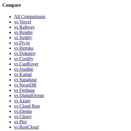
Compare
All Comparisons
vs Vercel
vs Railway
vs Render
vs Netlify
vs Fly.io
vs Heroku
vs Dokploy
vs Coolify
vs CapRover
vs Ansible
vs Kamal
vs Supabase
vs NeonDB
vs Firebase
vs DigitalOcean
vs Azure
vs Cloud Run
vs Elestio
vs Cleavr
vs Ploi
vs RunCloud