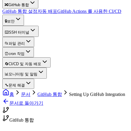
🔀
GitHub 통합
GitHub 통합 설정
자동 배포
GitHub Actions 를 사용한 CI/CD
🔒
보안
⌨️
SSH 터미널
📂
파일 관리
⏰
cron 작업
🔄
CI/CD 및 자동 배포
📊
모니터링 및 알림
🔧
문제 해결
홈
문서
GitHub 통합
Setting Up GitHub Integration
문서로 돌아가기
GitHub 통합