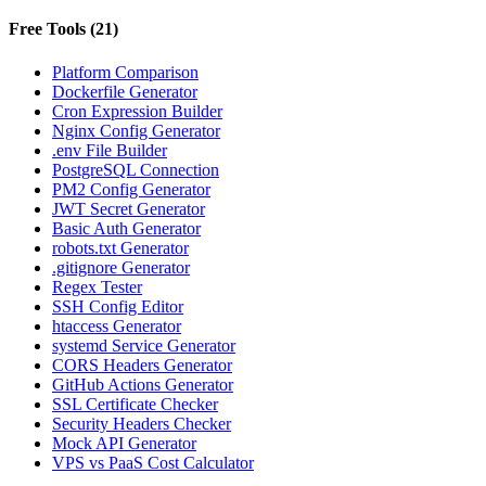
Free Tools
(
21
)
Platform Comparison
Dockerfile Generator
Cron Expression Builder
Nginx Config Generator
.env File Builder
PostgreSQL Connection
PM2 Config Generator
JWT Secret Generator
Basic Auth Generator
robots.txt Generator
.gitignore Generator
Regex Tester
SSH Config Editor
htaccess Generator
systemd Service Generator
CORS Headers Generator
GitHub Actions Generator
SSL Certificate Checker
Security Headers Checker
Mock API Generator
VPS vs PaaS Cost Calculator