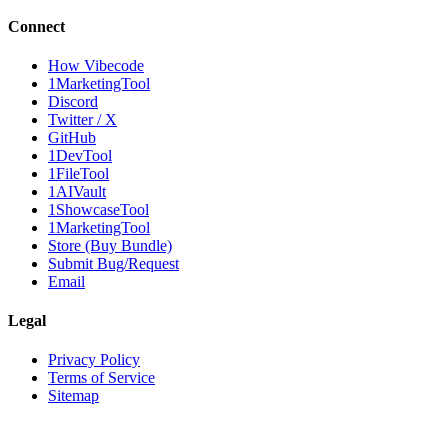
Connect
How Vibecode
1MarketingTool
Discord
Twitter / X
GitHub
1DevTool
1FileTool
1AIVault
1ShowcaseTool
1MarketingTool
Store (Buy Bundle)
Submit Bug/Request
Email
Legal
Privacy Policy
Terms of Service
Sitemap