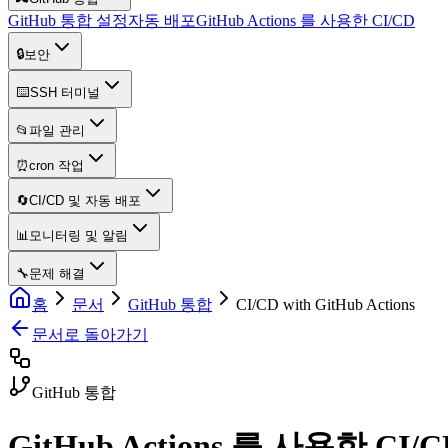
GitHub 통합 설정
자동 배포
GitHub Actions 를 사용한 CI/CD
🔒
보안
⌨️
SSH 터미널
📂
파일 관리
⏰
cron 작업
🔄
CI/CD 및 자동 배포
📊
모니터링 및 알림
🔧
문제 해결
홈
문서
GitHub 통합
CI/CD with GitHub Actions
문서로 돌아가기
GitHub 통합
GitHub Actions 를 사용한 CI/C