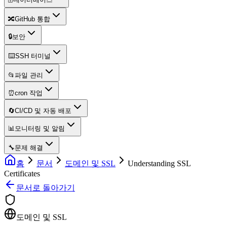
🔀
GitHub 통합
🔒
보안
⌨️
SSH 터미널
📂
파일 관리
⏰
cron 작업
🔄
CI/CD 및 자동 배포
📊
모니터링 및 알림
🔧
문제 해결
홈
문서
도메인 및 SSL
Understanding SSL
Certificates
문서로 돌아가기
도메인 및 SSL