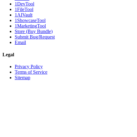
1DevTool
1FileTool
1AIVault
1ShowcaseTool
1MarketingTool
Store (Buy Bundle)
Submit Bug/Request
Email
Legal
Privacy Policy
Terms of Service
Sitemap