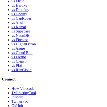
vs Fly.io
vs Heroku
vs Dokploy
vs Coolify
vs CapRover
vs Ansible
vs Kamal
vs Supabase
vs NeonDB
vs Firebase
vs DigitalOcean
vs Azure
vs Cloud Run
vs Elestio
vs Cleavr
vs Ploi
vs RunCloud
Connect
How Vibecode
1MarketingTool
Discord
Twitter / X
GitHub