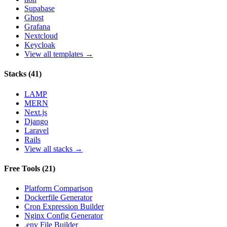
Supabase
Ghost
Grafana
Nextcloud
Keycloak
View all templates →
Stacks
(
41
)
LAMP
MERN
Next.js
Django
Laravel
Rails
View all stacks →
Free Tools
(
21
)
Platform Comparison
Dockerfile Generator
Cron Expression Builder
Nginx Config Generator
.env File Builder