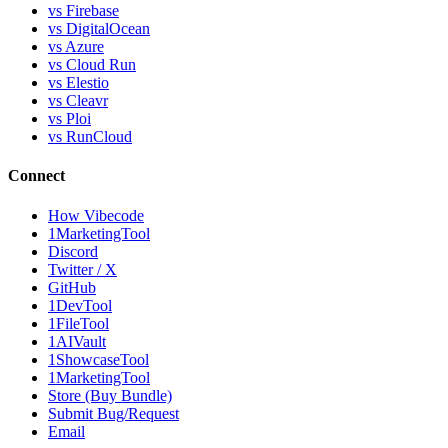
vs Firebase
vs DigitalOcean
vs Azure
vs Cloud Run
vs Elestio
vs Cleavr
vs Ploi
vs RunCloud
Connect
How Vibecode
1MarketingTool
Discord
Twitter / X
GitHub
1DevTool
1FileTool
1AIVault
1ShowcaseTool
1MarketingTool
Store (Buy Bundle)
Submit Bug/Request
Email