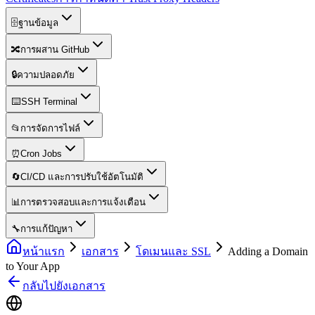
🗄️
ฐานข้อมูล
🔀
การผสาน GitHub
🔒
ความปลอดภัย
⌨️
SSH Terminal
📂
การจัดการไฟล์
⏰
Cron Jobs
🔄
CI/CD และการปรับใช้อัตโนมัติ
📊
การตรวจสอบและการแจ้งเตือน
🔧
การแก้ปัญหา
หน้าแรก
เอกสาร
โดเมนและ SSL
Adding a Domain
to Your App
กลับไปยังเอกสาร