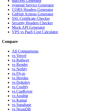
htaccess Generator
systemd Service Generator
CORS Headers Generator
GitHub Actions Generator
SSL Certificate Checker
Security Headers Checker
Mock API Generator
VPS vs PaaS Cost Calculator
Compare
All Comparisons
vs Vercel
vs Railway
vs Render
vs Netlify
vs Fly.io
vs Heroku
vs Dokploy
vs Coolify
vs CapRover
vs Ansible
vs Kamal
vs Supabase
vs NeonDB