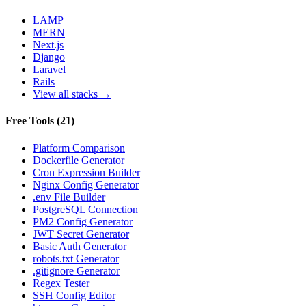
LAMP
MERN
Next.js
Django
Laravel
Rails
View all stacks →
Free Tools
(
21
)
Platform Comparison
Dockerfile Generator
Cron Expression Builder
Nginx Config Generator
.env File Builder
PostgreSQL Connection
PM2 Config Generator
JWT Secret Generator
Basic Auth Generator
robots.txt Generator
.gitignore Generator
Regex Tester
SSH Config Editor