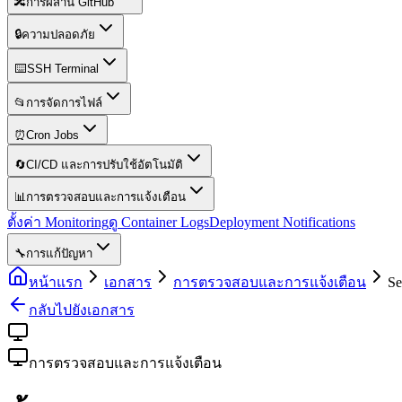
🔀
การผสาน GitHub
🔒
ความปลอดภัย
⌨️
SSH Terminal
📂
การจัดการไฟล์
⏰
Cron Jobs
🔄
CI/CD และการปรับใช้อัตโนมัติ
📊
การตรวจสอบและการแจ้งเตือน
ตั้งค่า Monitoring
ดู Container Logs
Deployment Notifications
🔧
การแก้ปัญหา
หน้าแรก
เอกสาร
การตรวจสอบและการแจ้งเตือน
Se
กลับไปยังเอกสาร
การตรวจสอบและการแจ้งเตือน