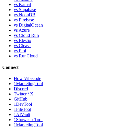
vs Kamal
vs Supabase
vs NeonDB
vs Firebase
vs DigitalOcean
vs Azure
vs Cloud Run
vs Elestio
vs Cleavr
vs Ploi
vs RunCloud
Connect
How Vibecode
1MarketingTool
Discord
Twitter / X
GitHub
1DevTool
1FileTool
1AIVault
1ShowcaseTool
1MarketingTool