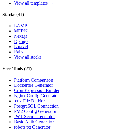
View all templates →
Stacks
(
41
)
LAMP
MERN
Next.js
Django
Laravel
Rails
View all stacks →
Free Tools
(
21
)
Platform Comparison
Dockerfile Generator
Cron Expression Builder
Nginx Config Generator
.env File Builder
PostgreSQL Connection
PM2 Config Generator
JWT Secret Generator
Basic Auth Generator
robots.txt Generator