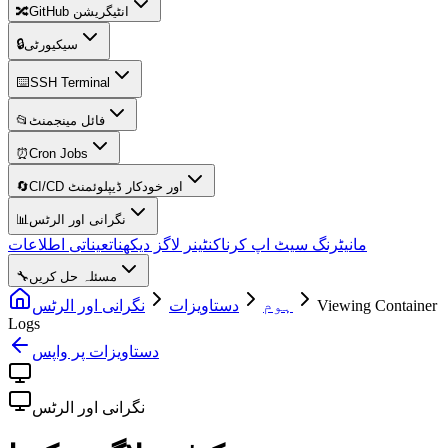
🔀
GitHub انٹیگریشن
🔒
سیکیورٹی
⌨️
SSH Terminal
📂
فائل مینجمنٹ
⏰
Cron Jobs
🔄
CI/CD اور خودکار ڈیپلوئمنٹ
📊
نگرانی اور الرٹس
مانیٹرنگ سیٹ اپ کرنا
کنٹینر لاگز دیکھنا
تعیناتی اطلاعات
🔧
مسئلہ حل کریں
نگرانی اور الرٹس
دستاویزات
ہوم
Viewing Container
Logs
دستاویزات پر واپس
نگرانی اور الرٹس