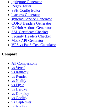
.gitignore Generator
Regex Tester
SSH Config Editor
htaccess Generator
systemd Service Generator
CORS Headers Generator
GitHub Actions Generator
SSL Certificate Checker
Security Headers Checker
Mock API Generator
VPS vs PaaS Cost Calculator
Compare
All Comparisons
vs Vercel
vs Railway
vs Render
vs Netlify
vs Fly.io
vs Heroku
vs Dokploy
vs Coolify
vs CapRover
vs Ansible