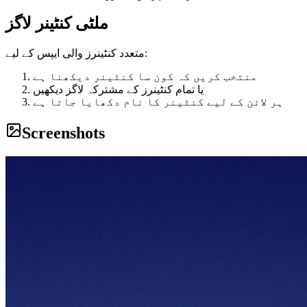
ملٹی کنٹینر لاگز
متعدد کنٹینرز والی ایپس کے لیے:
منتخب کریں کہ کون سا کنٹینر دیکھنا ہے
یا تمام کنٹینرز کے مشترکہ لاگز دیکھیں
ہر لائن کے لیے کنٹینر کا نام دکھایا جاتا ہے
Screenshots