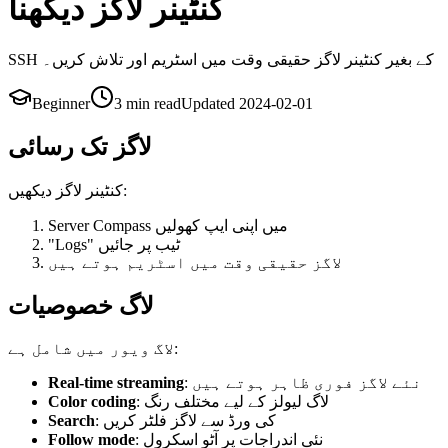
کنٹینر لاگز دیکھنا
SSH کے بغیر کنٹینر لاگز حقیقی وقت میں اسٹریم اور تلاش کریں۔
Beginner
3 min
read
Updated
2024-02-01
لاگز تک رسائی
کنٹینر لاگز دیکھیں:
Server Compass میں اپنی ایپ کھولیں
"Logs" ٹیب پر جائیں
لاگز حقیقی وقت میں اسٹریم ہوتے ہیں
لاگ خصوصیات
لاگ ویور میں شامل ہے:
Real-time streaming
: نئے لاگز فوری ظاہر ہوتے ہیں
Color coding
: لاگ لیولز کے لیے مختلف رنگ
Search
: کی ورڈ سے لاگز فلٹر کریں
Follow mode
: نئی اندراجات پر آٹو اسکرول