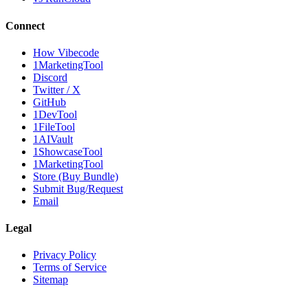
Connect
How Vibecode
1MarketingTool
Discord
Twitter / X
GitHub
1DevTool
1FileTool
1AIVault
1ShowcaseTool
1MarketingTool
Store (Buy Bundle)
Submit Bug/Request
Email
Legal
Privacy Policy
Terms of Service
Sitemap