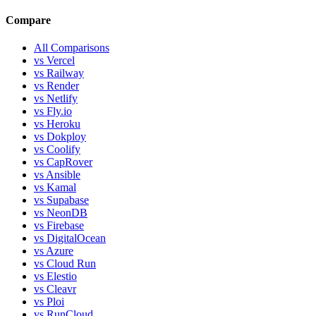
Compare
All Comparisons
vs Vercel
vs Railway
vs Render
vs Netlify
vs Fly.io
vs Heroku
vs Dokploy
vs Coolify
vs CapRover
vs Ansible
vs Kamal
vs Supabase
vs NeonDB
vs Firebase
vs DigitalOcean
vs Azure
vs Cloud Run
vs Elestio
vs Cleavr
vs Ploi
vs RunCloud