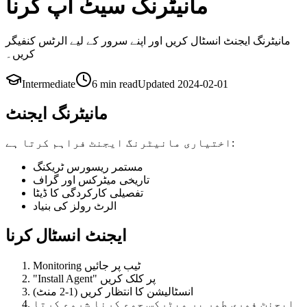
مانیٹرنگ سیٹ اپ کرنا
مانیٹرنگ ایجنٹ انسٹال کریں اور اپنے سرور کے لیے الرٹس کنفیگر
کریں۔
Intermediate
6 min
read
Updated
2024-02-01
مانیٹرنگ ایجنٹ
اختیاری مانیٹرنگ ایجنٹ فراہم کرتا ہے:
مستمر ریسورس ٹریکنگ
تاریخی میٹرکس اور گراف
تفصیلی کارکردگی کا ڈیٹا
الرٹ رولز کی بنیاد
ایجنٹ انسٹال کرنا
Monitoring ٹیب پر جائیں
"Install Agent" پر کلک کریں
انسٹالیشن کا انتظار کریں (1-2 منٹ)
ایجنٹ فوری طور پر میٹرکس جمع کرنا شروع کرتا