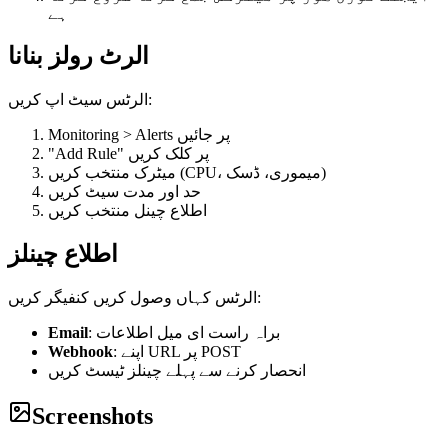
ہے
الرٹ رولز بنانا
الرٹس سیٹ اپ کریں:
Monitoring > Alerts پر جائیں
"Add Rule" پر کلک کریں
میٹرک منتخب کریں (CPU، میموری، ڈسک)
حد اور مدت سیٹ کریں
اطلاع چینل منتخب کریں
اطلاع چینلز
الرٹس کہاں وصول کریں کنفیگر کریں:
Email
: براہ راست ای میل اطلاعات
Webhook
: اپنے URL پر POST
انحصار کرنے سے پہلے چینلز ٹیسٹ کریں
Screenshots