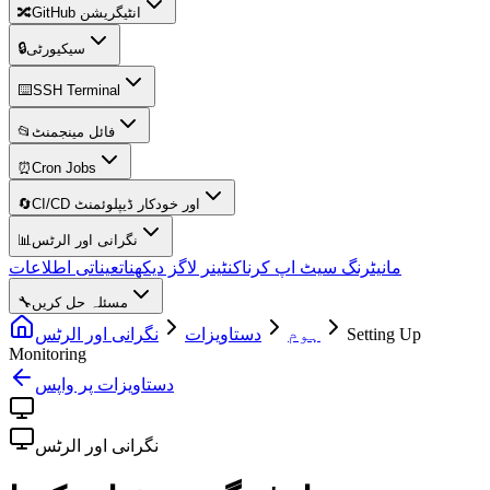
🔀
GitHub انٹیگریشن
🔒
سیکیورٹی
⌨️
SSH Terminal
📂
فائل مینجمنٹ
⏰
Cron Jobs
🔄
CI/CD اور خودکار ڈیپلوئمنٹ
📊
نگرانی اور الرٹس
مانیٹرنگ سیٹ اپ کرنا
کنٹینر لاگز دیکھنا
تعیناتی اطلاعات
🔧
مسئلہ حل کریں
نگرانی اور الرٹس
دستاویزات
ہوم
Setting Up
Monitoring
دستاویزات پر واپس
نگرانی اور الرٹس