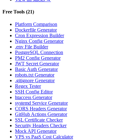
Free Tools
(
21
)
Platform Comparison
Dockerfile Generator
Cron Expression Builder
Nginx Config Generator
.env File Builder
PostgreSQL Connection
PM2 Config Generator
JWT Secret Generator
Basic Auth Generator
robots.txt Generator
.gitignore Generator
Regex Tester
SSH Config Editor
htaccess Generator
systemd Service Generator
CORS Headers Generator
GitHub Actions Generator
SSL Certificate Checker
Security Headers Checker
Mock API Generator
VPS vs PaaS Cost Calculator