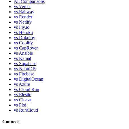
All Comparisons
vs Vercel
vs Railway
vs Render
vs Netlify
vs Fly.io
vs Heroku
vs Dokploy
vs Coolify
vs CapRover
vs Ansible
vs Kamal
vs Supabase
vs NeonDB
vs Firebase
vs DigitalOcean
vs Azure
vs Cloud Run
vs Elestio
vs Cleavr
vs Ploi
vs RunCloud
Connect