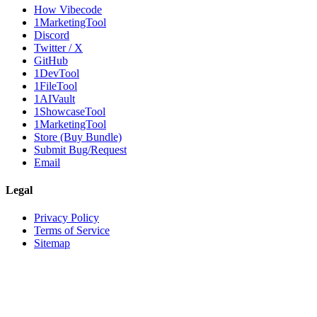
How Vibecode
1MarketingTool
Discord
Twitter / X
GitHub
1DevTool
1FileTool
1AIVault
1ShowcaseTool
1MarketingTool
Store (Buy Bundle)
Submit Bug/Request
Email
Legal
Privacy Policy
Terms of Service
Sitemap