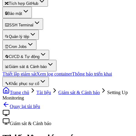
🔀
Tích hợp GitHub
🔒
Bảo mật
⌨️
SSH Terminal
📂
Quản lý tệp
⏰
Cron Jobs
🔄
CI/CD & Tự động
📊
Giám sát & Cảnh báo
Thiết lập giám sát
Xem log container
Thông báo triển khai
🔧
Khắc phục sự cố
Trang chủ
Tài liệu
Giám sát & Cảnh báo
Setting Up
Monitoring
Quay lại tài liệu
Giám sát & Cảnh báo