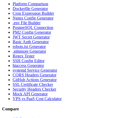
Platform Comparison
Dockerfile Generator
Cron Expression Builder
Nginx Config Generator
.env File Builder
PostgreSQL Connection
PM2 Config Generator
JWT Secret Generator
Basic Auth Generator
robots.txt Generator
.gitignore Generator
Regex Tester
SSH Config Editor
htaccess Generator
systemd Service Generator
CORS Headers Generator
GitHub Actions Generator
SSL Certificate Checker
Security Headers Checker
Mock API Generator
VPS vs PaaS Cost Calculator
Compare