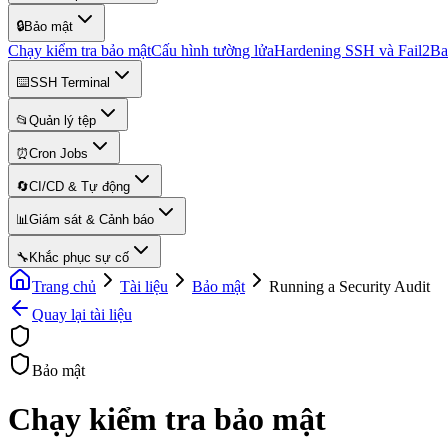
🔒
Bảo mật
Chạy kiểm tra bảo mật
Cấu hình tường lửa
Hardening SSH và Fail2B
⌨️
SSH Terminal
📂
Quản lý tệp
⏰
Cron Jobs
🔄
CI/CD & Tự động
📊
Giám sát & Cảnh báo
🔧
Khắc phục sự cố
Trang chủ
Tài liệu
Bảo mật
Running a Security Audit
Quay lại tài liệu
Bảo mật
Chạy kiểm tra bảo mật