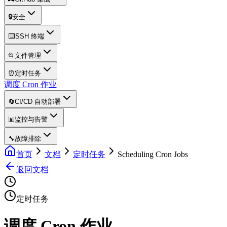
🔒
安全
⌨️
SSH 终端
📂
文件管理
⏰
定时任务
调度 Cron 作业
🔄
CI/CD 自动部署
📊
监控与告警
🔧
故障排除
首页
文档
定时任务
Scheduling Cron Jobs
返回文档
定时任务
调度 Cron 作业