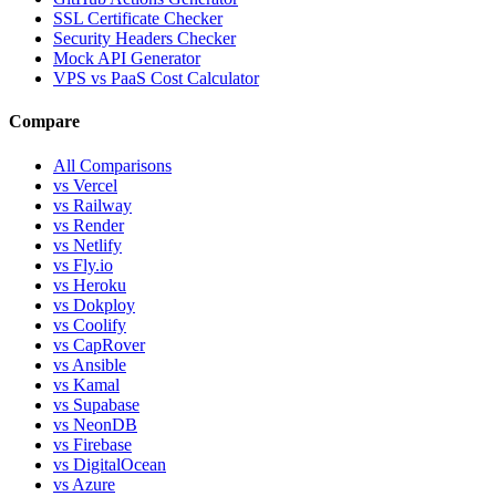
SSL Certificate Checker
Security Headers Checker
Mock API Generator
VPS vs PaaS Cost Calculator
Compare
All Comparisons
vs Vercel
vs Railway
vs Render
vs Netlify
vs Fly.io
vs Heroku
vs Dokploy
vs Coolify
vs CapRover
vs Ansible
vs Kamal
vs Supabase
vs NeonDB
vs Firebase
vs DigitalOcean
vs Azure