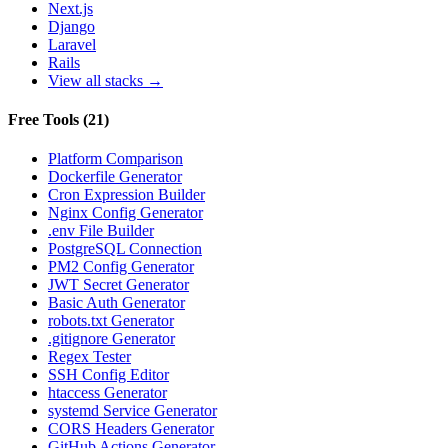
Next.js
Django
Laravel
Rails
View all stacks →
Free Tools
(
21
)
Platform Comparison
Dockerfile Generator
Cron Expression Builder
Nginx Config Generator
.env File Builder
PostgreSQL Connection
PM2 Config Generator
JWT Secret Generator
Basic Auth Generator
robots.txt Generator
.gitignore Generator
Regex Tester
SSH Config Editor
htaccess Generator
systemd Service Generator
CORS Headers Generator
GitHub Actions Generator