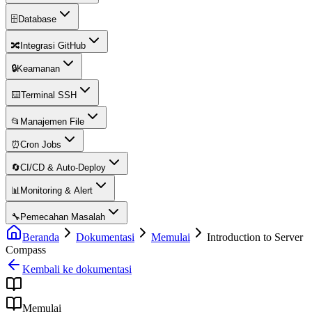
🗄️
Database
🔀
Integrasi GitHub
🔒
Keamanan
⌨️
Terminal SSH
📂
Manajemen File
⏰
Cron Jobs
🔄
CI/CD & Auto-Deploy
📊
Monitoring & Alert
🔧
Pemecahan Masalah
Beranda
Dokumentasi
Memulai
Introduction to Server
Compass
Kembali ke dokumentasi
Memulai