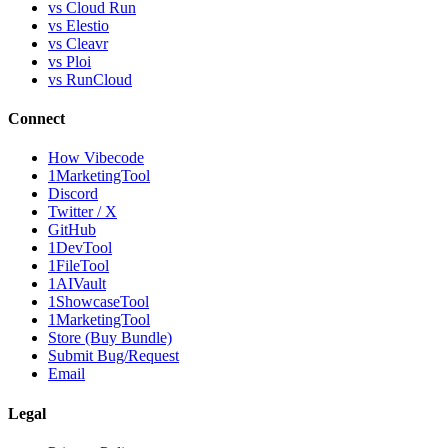
vs Cloud Run
vs Elestio
vs Cleavr
vs Ploi
vs RunCloud
Connect
How Vibecode
1MarketingTool
Discord
Twitter / X
GitHub
1DevTool
1FileTool
1AIVault
1ShowcaseTool
1MarketingTool
Store (Buy Bundle)
Submit Bug/Request
Email
Legal