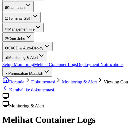
🔒
Keamanan
⌨️
Terminal SSH
📂
Manajemen File
⏰
Cron Jobs
🔄
CI/CD & Auto-Deploy
📊
Monitoring & Alert
Setup Monitoring
Melihat Container Logs
Deployment Notifications
🔧
Pemecahan Masalah
Beranda
Dokumentasi
Monitoring & Alert
Viewing Con
Kembali ke dokumentasi
Monitoring & Alert
Melihat Container Logs