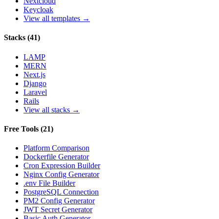
Nextcloud
Keycloak
View all templates →
Stacks
(
41
)
LAMP
MERN
Next.js
Django
Laravel
Rails
View all stacks →
Free Tools
(
21
)
Platform Comparison
Dockerfile Generator
Cron Expression Builder
Nginx Config Generator
.env File Builder
PostgreSQL Connection
PM2 Config Generator
JWT Secret Generator
Basic Auth Generator