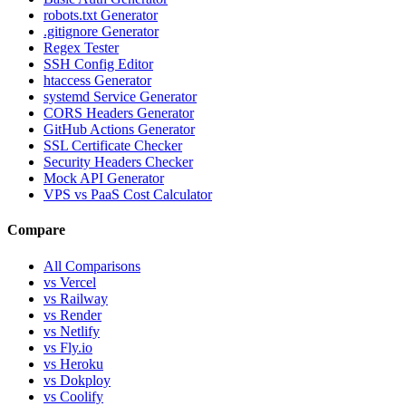
robots.txt Generator
.gitignore Generator
Regex Tester
SSH Config Editor
htaccess Generator
systemd Service Generator
CORS Headers Generator
GitHub Actions Generator
SSL Certificate Checker
Security Headers Checker
Mock API Generator
VPS vs PaaS Cost Calculator
Compare
All Comparisons
vs Vercel
vs Railway
vs Render
vs Netlify
vs Fly.io
vs Heroku
vs Dokploy
vs Coolify