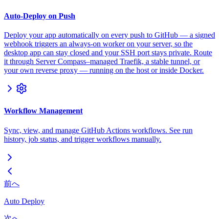
Auto-Deploy on Push
Deploy your app automatically on every push to GitHub — a signed
webhook triggers an always-on worker on your server, so the
desktop app can stay closed and your SSH port stays private. Route
it through Server Compass–managed Traefik, a stable tunnel, or
your own reverse proxy — running on the host or inside Docker.
Workflow Management
Sync, view, and manage GitHub Actions workflows. See run
history, job status, and trigger workflows manually.
前へ
Auto Deploy
次へ