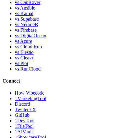
vs CapRover
vs Ansible
vs Kamal
vs Supabase
vs NeonDB
vs Firebase
vs DigitalOcean
vs Azure
vs Cloud Run
vs Elestio
vs Cleavr
vs Ploi
vs RunCloud
Connect
How Vibecode
1MarketingTool
Discord
Twitter / X
GitHub
1DevTool
1FileTool
1AIVault
1ShowcaseTool