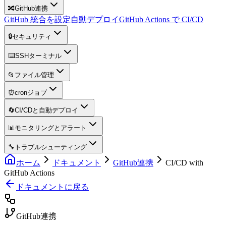
🔀
GitHub連携
GitHub 統合を設定
自動デプロイ
GitHub Actions で CI/CD
🔒
セキュリティ
⌨️
SSHターミナル
📂
ファイル管理
⏰
cronジョブ
🔄
CI/CDと自動デプロイ
📊
モニタリングとアラート
🔧
トラブルシューティング
ホーム
ドキュメント
GitHub連携
CI/CD with
GitHub Actions
ドキュメントに戻る
GitHub連携