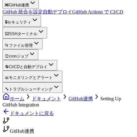
🔀
GitHub連携
GitHub 統合を設定
自動デプロイ
GitHub Actions で CI/CD
🔒
セキュリティ
⌨️
SSHターミナル
📂
ファイル管理
⏰
cronジョブ
🔄
CI/CDと自動デプロイ
📊
モニタリングとアラート
🔧
トラブルシューティング
ホーム
ドキュメント
GitHub連携
Setting Up
GitHub Integration
ドキュメントに戻る
GitHub連携