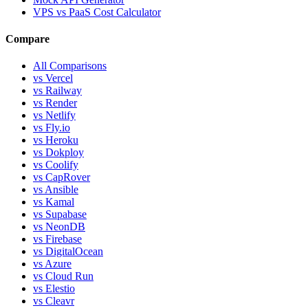
VPS vs PaaS Cost Calculator
Compare
All Comparisons
vs Vercel
vs Railway
vs Render
vs Netlify
vs Fly.io
vs Heroku
vs Dokploy
vs Coolify
vs CapRover
vs Ansible
vs Kamal
vs Supabase
vs NeonDB
vs Firebase
vs DigitalOcean
vs Azure
vs Cloud Run
vs Elestio
vs Cleavr