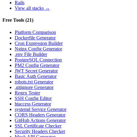
Rails
View all stacks →
Free Tools
(
21
)
Platform Comparison
Dockerfile Generator
Cron Expression Builder
Nginx Config Generator
.env File Builder
PostgreSQL Connection
PM2 Config Generator
JWT Secret Generator
Basic Auth Generator
robots.txt Generator
.gitignore Generator
Regex Tester
SSH Config Editor
htaccess Generator
systemd Service Generator
CORS Headers Generator
GitHub Actions Generator
SSL Certificate Checker
Security Headers Checker
Mock API Generator