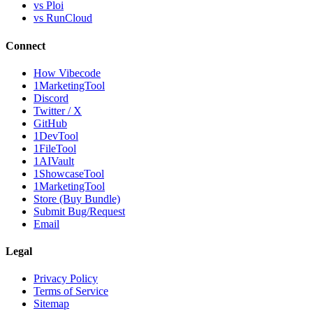
vs Ploi
vs RunCloud
Connect
How Vibecode
1MarketingTool
Discord
Twitter / X
GitHub
1DevTool
1FileTool
1AIVault
1ShowcaseTool
1MarketingTool
Store (Buy Bundle)
Submit Bug/Request
Email
Legal
Privacy Policy
Terms of Service
Sitemap