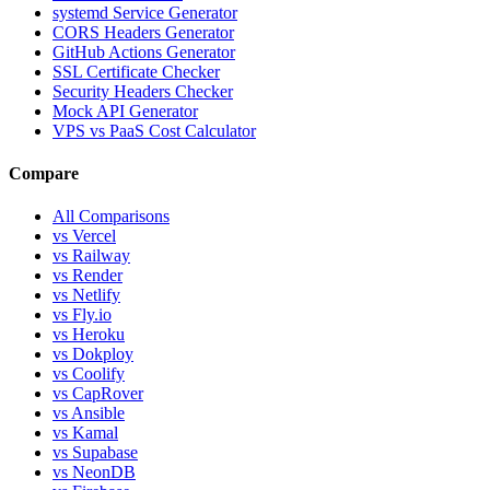
systemd Service Generator
CORS Headers Generator
GitHub Actions Generator
SSL Certificate Checker
Security Headers Checker
Mock API Generator
VPS vs PaaS Cost Calculator
Compare
All Comparisons
vs Vercel
vs Railway
vs Render
vs Netlify
vs Fly.io
vs Heroku
vs Dokploy
vs Coolify
vs CapRover
vs Ansible
vs Kamal
vs Supabase
vs NeonDB