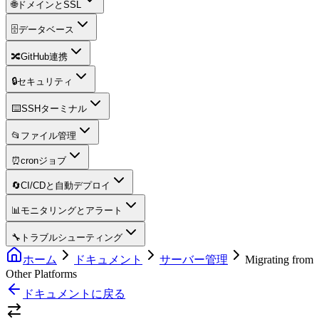
🌐
ドメインとSSL
🗄️
データベース
🔀
GitHub連携
🔒
セキュリティ
⌨️
SSHターミナル
📂
ファイル管理
⏰
cronジョブ
🔄
CI/CDと自動デプロイ
📊
モニタリングとアラート
🔧
トラブルシューティング
ホーム
ドキュメント
サーバー管理
Migrating from
Other Platforms
ドキュメントに戻る