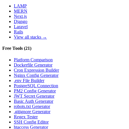
LAMP
MERN
Next.js
Django
Laravel
Rails
View all stacks →
Free Tools
(
21
)
Platform Comparison
Dockerfile Generator
Cron Expression Builder
Nginx Config Generator
.env File Builder
PostgreSQL Connection
PM2 Config Generator
JWT Secret Generator
Basic Auth Generator
robots.txt Generator
.gitignore Generator
Regex Tester
SSH Config Editor
htaccess Generator