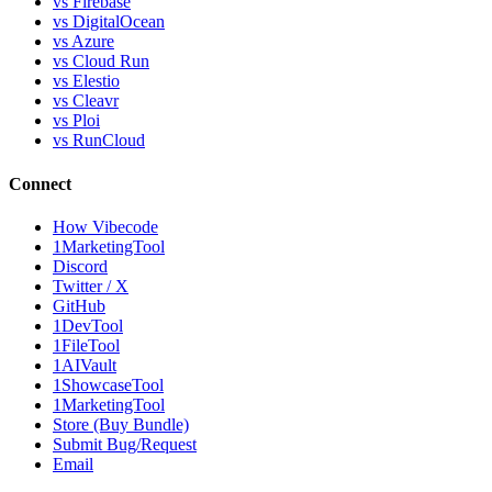
vs Firebase
vs DigitalOcean
vs Azure
vs Cloud Run
vs Elestio
vs Cleavr
vs Ploi
vs RunCloud
Connect
How Vibecode
1MarketingTool
Discord
Twitter / X
GitHub
1DevTool
1FileTool
1AIVault
1ShowcaseTool
1MarketingTool
Store (Buy Bundle)
Submit Bug/Request
Email