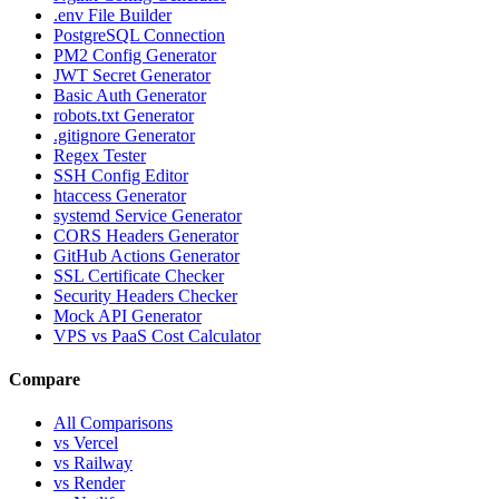
.env File Builder
PostgreSQL Connection
PM2 Config Generator
JWT Secret Generator
Basic Auth Generator
robots.txt Generator
.gitignore Generator
Regex Tester
SSH Config Editor
htaccess Generator
systemd Service Generator
CORS Headers Generator
GitHub Actions Generator
SSL Certificate Checker
Security Headers Checker
Mock API Generator
VPS vs PaaS Cost Calculator
Compare
All Comparisons
vs Vercel
vs Railway
vs Render