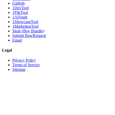
GitHub
1DevTool
1FileTool
1AIVault
1ShowcaseTool
1MarketingTool
Store (Buy Bundle)
Submit Bug/Request
Email
Legal
Privacy Policy
Terms of Service
Sitemap