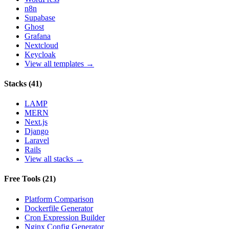
n8n
Supabase
Ghost
Grafana
Nextcloud
Keycloak
View all templates →
Stacks
(
41
)
LAMP
MERN
Next.js
Django
Laravel
Rails
View all stacks →
Free Tools
(
21
)
Platform Comparison
Dockerfile Generator
Cron Expression Builder
Nginx Config Generator