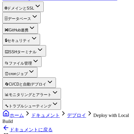
🌐
ドメインとSSL
🗄️
データベース
🔀
GitHub連携
🔒
セキュリティ
⌨️
SSHターミナル
📂
ファイル管理
⏰
cronジョブ
🔄
CI/CDと自動デプロイ
📊
モニタリングとアラート
🔧
トラブルシューティング
ホーム
ドキュメント
デプロイ
Deploy with Local
Build
ドキュメントに戻る