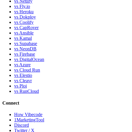
vs Netlify
vs Fly.io
vs Heroku
vs Dokploy
vs Coolify
vs CapRover
vs Ansible
vs Kamal
vs Supabase
vs NeonDB
vs Firebase
vs DigitalOcean
vs Azure
vs Cloud Run
vs Elestio
vs Cleavr
vs Ploi
vs RunCloud
Connect
How Vibecode
1MarketingTool
Discord
Twitter / X