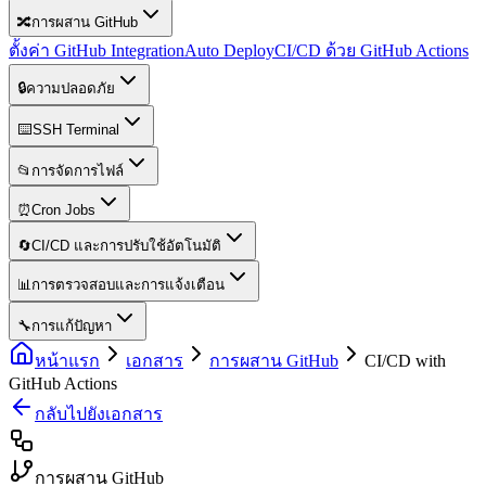
🔀
การผสาน GitHub
ตั้งค่า GitHub Integration
Auto Deploy
CI/CD ด้วย GitHub Actions
🔒
ความปลอดภัย
⌨️
SSH Terminal
📂
การจัดการไฟล์
⏰
Cron Jobs
🔄
CI/CD และการปรับใช้อัตโนมัติ
📊
การตรวจสอบและการแจ้งเตือน
🔧
การแก้ปัญหา
หน้าแรก
เอกสาร
การผสาน GitHub
CI/CD with
GitHub Actions
กลับไปยังเอกสาร
การผสาน GitHub