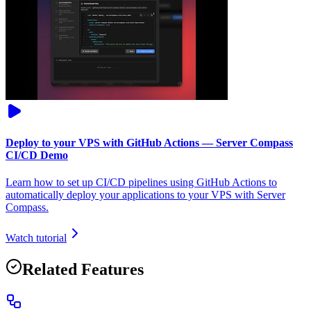
Deploy to your VPS with GitHub Actions — Server Compass
CI/CD Demo
Learn how to set up CI/CD pipelines using GitHub Actions to
automatically deploy your applications to your VPS with Server
Compass.
Watch tutorial
Related Features