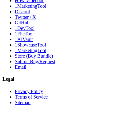
How Vibecode
1MarketingTool
Discord
Twitter / X
GitHub
1DevTool
1FileTool
1AIVault
1ShowcaseTool
1MarketingTool
Store (Buy Bundle)
Submit Bug/Request
Email
Legal
Privacy Policy
Terms of Service
Sitemap