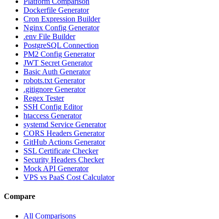
Platform Comparison
Dockerfile Generator
Cron Expression Builder
Nginx Config Generator
.env File Builder
PostgreSQL Connection
PM2 Config Generator
JWT Secret Generator
Basic Auth Generator
robots.txt Generator
.gitignore Generator
Regex Tester
SSH Config Editor
htaccess Generator
systemd Service Generator
CORS Headers Generator
GitHub Actions Generator
SSL Certificate Checker
Security Headers Checker
Mock API Generator
VPS vs PaaS Cost Calculator
Compare
All Comparisons