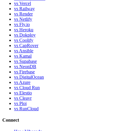
vs Vercel
vs Railway
vs Render
vs Netlify
vs Fly.io
vs Heroku
vs Dokploy
vs Coolify
vs CapRover
vs Ansible
vs Kamal
vs Supabase
vs NeonDB
vs Firebase
vs DigitalOcean
vs Azure
vs Cloud Run
vs Elestio
vs Cleavr
vs Ploi
vs RunCloud
Connect