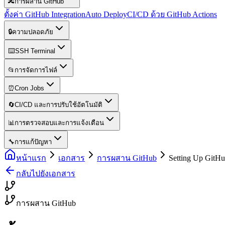
🔀
การผสาน GitHub
ตั้งค่า GitHub Integration
Auto Deploy
CI/CD ด้วย GitHub Actions
🔒
ความปลอดภัย
⌨️
SSH Terminal
📂
การจัดการไฟล์
⏰
Cron Jobs
🔄
CI/CD และการปรับใช้อัตโนมัติ
📊
การตรวจสอบและการแจ้งเตือน
🔧
การแก้ปัญหา
หน้าแรก
เอกสาร
การผสาน GitHub
Setting Up GitHu
กลับไปยังเอกสาร
การผสาน GitHub