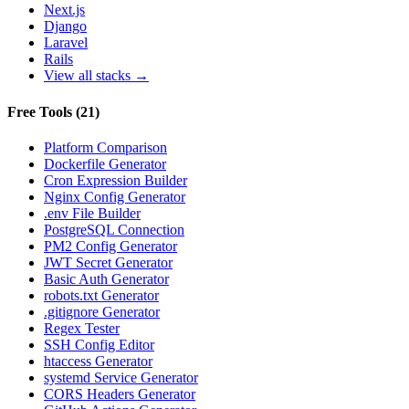
Next.js
Django
Laravel
Rails
View all stacks →
Free Tools
(
21
)
Platform Comparison
Dockerfile Generator
Cron Expression Builder
Nginx Config Generator
.env File Builder
PostgreSQL Connection
PM2 Config Generator
JWT Secret Generator
Basic Auth Generator
robots.txt Generator
.gitignore Generator
Regex Tester
SSH Config Editor
htaccess Generator
systemd Service Generator
CORS Headers Generator