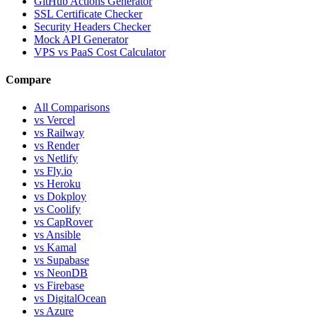
GitHub Actions Generator
SSL Certificate Checker
Security Headers Checker
Mock API Generator
VPS vs PaaS Cost Calculator
Compare
All Comparisons
vs Vercel
vs Railway
vs Render
vs Netlify
vs Fly.io
vs Heroku
vs Dokploy
vs Coolify
vs CapRover
vs Ansible
vs Kamal
vs Supabase
vs NeonDB
vs Firebase
vs DigitalOcean
vs Azure