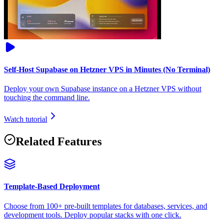
Self-Host Supabase on Hetzner VPS in Minutes (No Terminal)
Deploy your own Supabase instance on a Hetzner VPS without
touching the command line.
Watch tutorial
Related Features
Template-Based Deployment
Choose from 100+ pre-built templates for databases, services, and
development tools. Deploy popular stacks with one click.