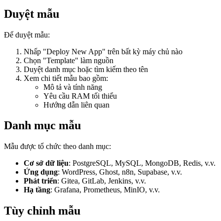
Duyệt mẫu
Để duyệt mẫu:
Nhấp "Deploy New App" trên bất kỳ máy chủ nào
Chọn "Template" làm nguồn
Duyệt danh mục hoặc tìm kiếm theo tên
Xem chi tiết mẫu bao gồm:
Mô tả và tính năng
Yêu cầu RAM tối thiểu
Hướng dẫn liên quan
Danh mục mẫu
Mẫu được tổ chức theo danh mục:
Cơ sở dữ liệu
: PostgreSQL, MySQL, MongoDB, Redis, v.v.
Ứng dụng
: WordPress, Ghost, n8n, Supabase, v.v.
Phát triển
: Gitea, GitLab, Jenkins, v.v.
Hạ tầng
: Grafana, Prometheus, MinIO, v.v.
Tùy chỉnh mẫu