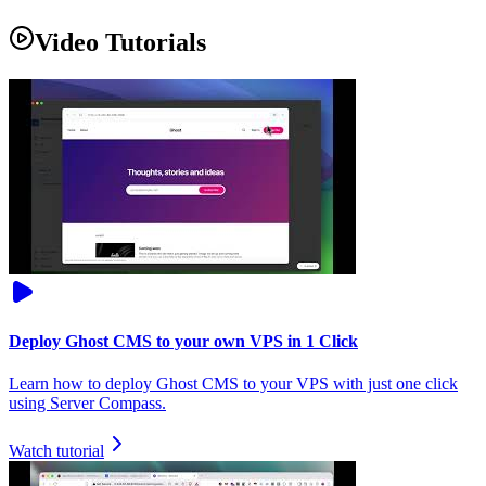
Video Tutorials
Deploy Ghost CMS to your own VPS in 1 Click
Learn how to deploy Ghost CMS to your VPS with just one click
using Server Compass.
Watch tutorial