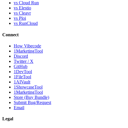
vs Cloud Run
vs Elestio
vs Cleavr
vs Ploi
vs RunCloud
Connect
How Vibecode
1MarketingTool
Discord
Twitter / X
GitHub
1DevTool
1FileTool
1AIVault
1ShowcaseTool
1MarketingTool
Store (Buy Bundle)
Submit Bug/Request
Email
Legal