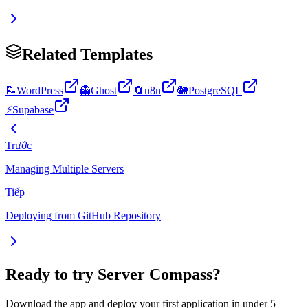
Related Templates
📝
WordPress
👻
Ghost
🔄
n8n
🐘
PostgreSQL
⚡
Supabase
Trước
Managing Multiple Servers
Tiếp
Deploying from GitHub Repository
Ready to try Server Compass?
Download the app and deploy your first application in under 5