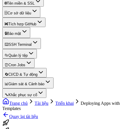
🌐
Tên miền & SSL
🗄️
Cơ sở dữ liệu
🔀
Tích hợp GitHub
🔒
Bảo mật
⌨️
SSH Terminal
📂
Quản lý tệp
⏰
Cron Jobs
🔄
CI/CD & Tự động
📊
Giám sát & Cảnh báo
🔧
Khắc phục sự cố
Trang chủ
Tài liệu
Triển khai
Deploying Apps with
Templates
Quay lại tài liệu